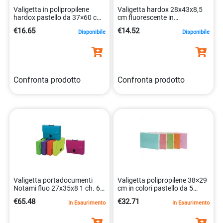
Valigetta in polipropilene
Valigetta hardox 28x43x8,5
hardox pastello da 37×60 cm
cm fluorescente in
8010151015510
polipropilene
€16.65
€14.52
Disponibile
Disponibile
8010151012298
Confronta prodotto
Confronta prodotto
Valigetta portadocumenti
Valigetta polipropilene 38×29
Notami fluo 27x35x8 1 ch. 6
cm in colori pastello da 5
colori
pezzi 8006779024904
€65.48
€32.71
In Esaurimento
In Esaurimento