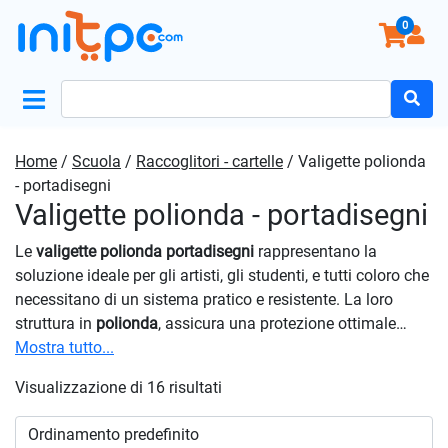
0
Search
for:
Home
/
Scuola
/
Raccoglitori - cartelle
/ Valigette polionda
- portadisegni
Valigette polionda - portadisegni
Le
valigette polionda portadisegni
rappresentano la
soluzione ideale per gli artisti, gli studenti, e tutti coloro che
necessitano di un sistema pratico e resistente. La loro
struttura in
polionda
, assicura una protezione ottimale
contro urti e agenti atmosferici, preservando così l’integrità
Mostra tutto...
delle opere d’arte o dei documenti contenuti al loro interno.
Visualizzazione di 16 risultati
Grazie al loro design intelligente e funzionale, offrono
scomparti e tasche organizzative che consentono di tenere
in ordine pennelli, matite, fogli da disegno e accessori,