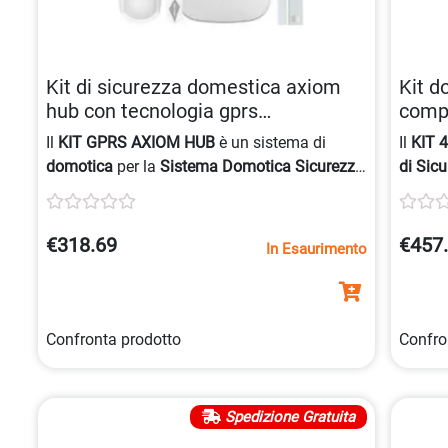
Kit di sicurezza domestica axiom
Kit d
hub con tecnologia gprs
compa
6954273685416
6954
Il
KIT GPRS AXIOM HUB
è un sistema di
Il
KIT 
domotica
per la
Sistema Domotica Sicurezza
di Sic
Wireless
con tecnologia
RF 868MHz
e
GPRS
.
di all
e
WIFI
.
€318.69
€457
In Esaurimento
Confronta prodotto
Confro
Spedizione Gratuita