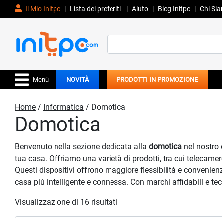
Il Mio Initpc
|
Lista dei preferiti
|
Aiuto
|
Blog Initpc
|
Chi Si
Search
for:
Menù
NOVITÀ
PRODOTTI IN PROMOZIONE
Home
/
Informatica
/ Domotica
Domotica
Benvenuto nella sezione dedicata alla
domotica
nel nostro 
tua casa. Offriamo una varietà di prodotti, tra cui telecame
Questi dispositivi offrono maggiore flessibilità e convenien
casa più intelligente e connessa. Con marchi affidabili e te
Visualizzazione di 16 risultati