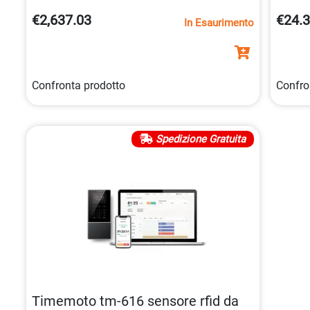
maggiore sicurezza.
suppor
€2,637.03
€24.
In Esaurimento
uno
sm
funzio
Confronta prodotto
Confro
Spedizione Gratuita
Timemoto tm-616 sensore rfid da