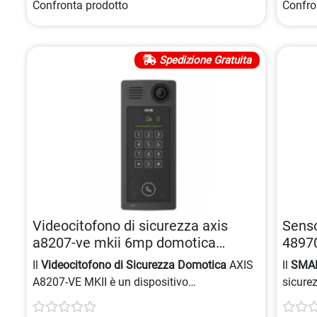
Confronta prodotto
Confro
Spedizione Gratuita
Videocitofono di sicurezza axis
Senso
a8207-ve mkii 6mp domotica
4897
7331021071070
Il
Videocitofono di Sicurezza Domotica
AXIS
Il
SMA
A8207-VE MKII è un dispositivo
sicurez
multifunzionale con telecamera da 6 MP e
istanta
comunicazione audio bidirezionale per una
facile,