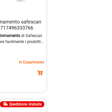
rnamento safescan
 8717496333766
iornamento
di Safescan
re facilmente i prodotti
S
,
165i
,
165-S
e
185-S
ssione
USB
.
In Esaurimento
Spedizione Gratuita