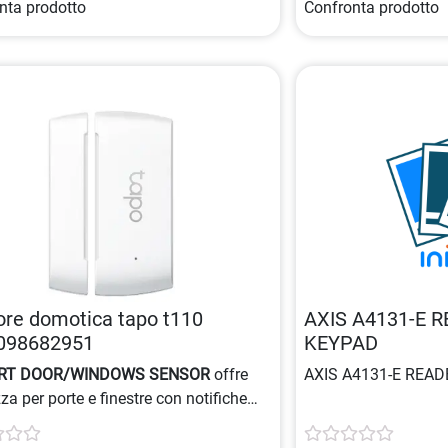
nta prodotto
Confronta prodotto
re domotica tapo t110
AXIS A4131-E 
098682951
KEYPAD
RT DOOR/WINDOWS SENSOR
offre
AXIS A4131-E REA
za per porte e finestre con notifiche
nee tramite app. Installazione rapida e
 funziona con batteria a lunga durata e