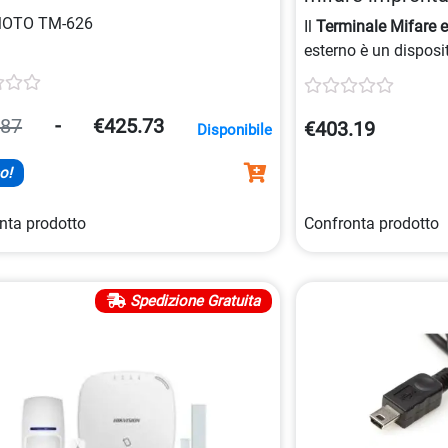
OTO TM-626
Il
Terminale Mifare e
esterno è un disposi
avanzato con
telec
processore 32 Bit
e c
memorizzazione pe
.87
-
€425.73
€403.19
Disponibile
ed
eventi
. Offre vari
comunicazione co
o!
nta prodotto
Confronta prodotto
Spedizione Gratuita