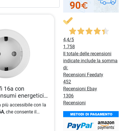
4,4
/5
1.758
Il totale delle recensioni
indicate include la somma
di:
Recensioni Feedaty
452
fi 16a con
Recensioni Ebay
onsumi energetici
1306
130592859
Recensioni
 più accessibile con la
6A
, che consente il
tivi attraverso
Wi-Fi
e
app
ltre a offrire funzionalità