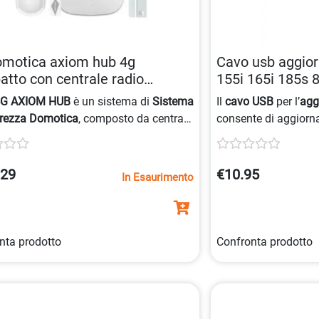
omotica axiom hub 4g
Cavo usb aggio
tto con centrale radio
155i 165i 185s
273685430
4G AXIOM HUB
è un sistema di
Sistema
Il
cavo USB
per l’
agg
urezza Domotica
, composto da centrale
consente di aggiorna
arme bidirezionale con connessione
4G
Safescan 155i
,
155-
attraverso la conne
.29
€10.95
In Esaurimento
nta prodotto
Confronta prodotto