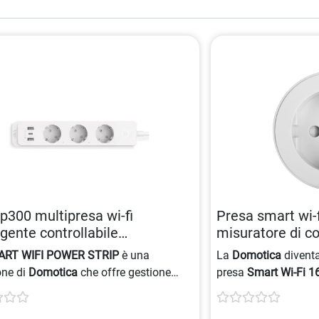
p300 multipresa wi-fi
Presa smart wi-
ligente controllabile
misuratore di c
098683958
integrato 8000
RT WIFI POWER STRIP
è una
La
Domotica
diventa
one di
Domotica
che offre gestione
presa
Smart Wi-Fi 1
 delle prese, programmazione, timer e
controllo dei disposi
llo vocale con
Alexa
e
Google
per
iOS
e
Android
, o