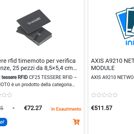
re rfid timemoto per verifica
AXIS A9210 NE
nze, 25 pezzi da 8,5×5,4 cm
MODULE
496336408
i tessere RFID
CF25 TESSERE RFID –
AXIS A9210 NETWO
TO è un prodotto della categoria
utile per la
verifica presenze
con
i TimeMoto. Le tessere sono
bili con tutti i dispositivi TimeMoto e
35
-
€72.27
€511.57
In Esaurimento
tono una facile registrazione dei
enti.
o!