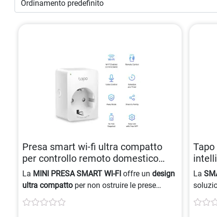
Presa smart wi-fi ultra compatto
Tapo 
per controllo remoto domestico
intel
4897098681619
4897
La
MINI PRESA SMART WI-FI
offre un
design
La
SMA
ultra compatto
per non ostruire le prese
soluzi
adiacenti. Controlla i tuoi elettrodomestici
remota
con l’
app Tapo
, anche da remoto, e godi di
contro