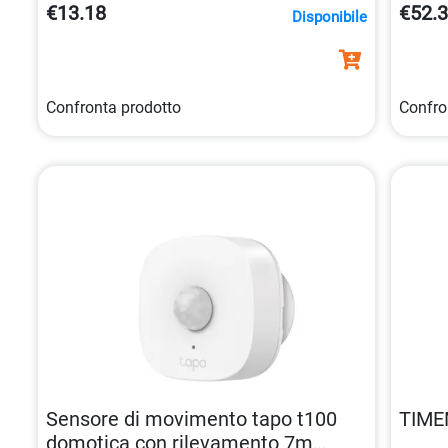
funzionalità come
programmazione
,
timer
e
Assist
€13.18
€52.
Disponibile
controllo vocale
con Amazon Alexa e Google
sicurez
Assistant.
Confronta prodotto
Confro
Sensore di movimento tapo t100
TIME
domotica con rilevamento 7m