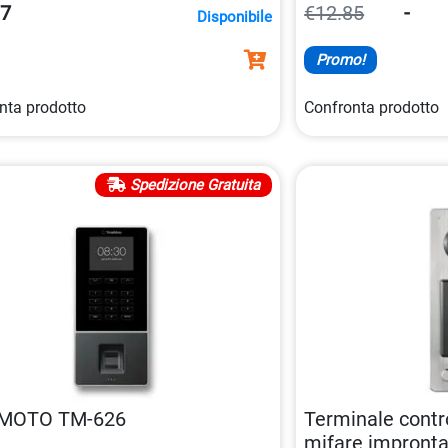
ant
, per una maggiore comodità e
di monitoraggio del
37
€12.85
-
Disponibile
za nella tua casa.
tempo reale e compa
Google Assistant
.
Promo!
nta prodotto
Confronta prodotto
Spedizione Gratuita
MOTO TM-626
Terminale contr
mifare impront