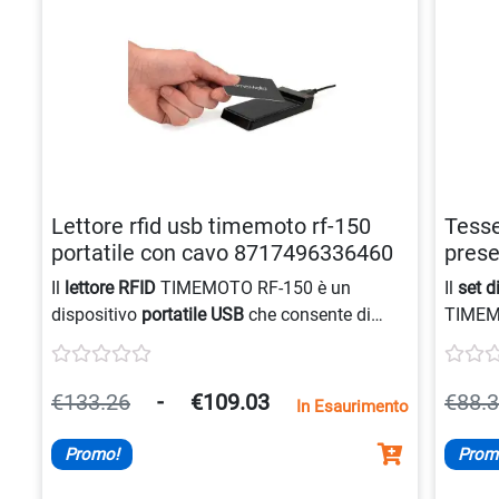
Lettore rfid usb timemoto rf-150
Tesse
portatile con cavo 8717496336460
prese
8717
Il
lettore RFID
TIMEMOTO RF-150 è un
Il
set d
dispositivo
portatile USB
che consente di
TIMEMO
registrare nuove
schede RFID
direttamente
Bazar, 
dal PC, semplificando la gestione dei
sistem
dipendenti
e del loro accesso ai terminali di
compati
€133.26
-
€109.03
€88.
In Esaurimento
timbratura
, perfetto per la
domotica
.
consen
dipend
Promo!
Prom