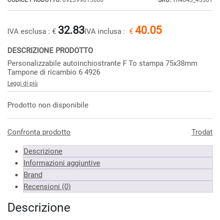
CODICE PRODOTTO:
092399015666
SKU:
TR4043_45301
32.83
40.05
IVA esclusa :
€
IVA inclusa :
€
DESCRIZIONE PRODOTTO
Personalizzabile autoinchiostrante F To stampa 75x38mm
Tampone di ricambio 6 4926
Leggi di più
Prodotto non disponibile
Confronta prodotto
Trodat
Descrizione
Informazioni aggiuntive
Brand
Recensioni (0)
Descrizione