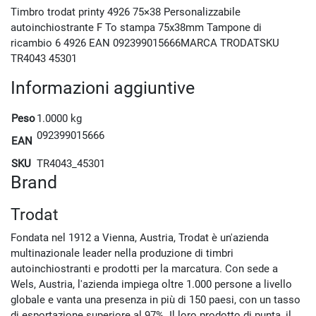
Timbro trodat printy 4926 75×38 Personalizzabile
autoinchiostrante F To stampa 75x38mm Tampone di
ricambio 6 4926 EAN 092399015666MARCA TRODATSKU
TR4043 45301
Informazioni aggiuntive
Peso
1.0000 kg
092399015666
EAN
SKU
TR4043_45301
Brand
Trodat
Fondata nel 1912 a Vienna, Austria, Trodat è un'azienda
multinazionale leader nella produzione di timbri
autoinchiostranti e prodotti per la marcatura.
Con sede a
Wels, Austria, l'azienda impiega oltre 1.000 persone a livello
globale e vanta una presenza in più di 150 paesi, con un tasso
di esportazione superiore al 97%.
Il loro prodotto di punta, il