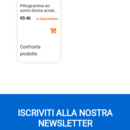
Pittogramma wc
uomo donna acciaio
8,3 cm
€9.46
In Esaurimento
4005546401096
Confronta
prodotto
ISCRIVITI ALLA NOSTRA
NEWSLETTER