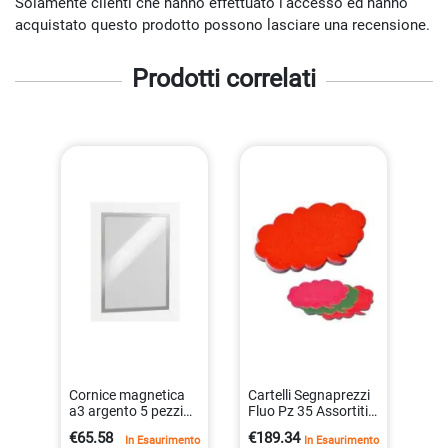
Solamente clienti che hanno effettuato l'accesso ed hanno
acquistato questo prodotto possono lasciare una recensione.
Prodotti correlati
Cornice magnetica
Cartelli Segnaprezzi
a3 argento 5 pezzi
Fluo Pz 35 Assortiti
duraframe
No Brand 10945
€65.58
€189.34
In Esaurimento
In Esaurimento
4005546406855
8011919109458