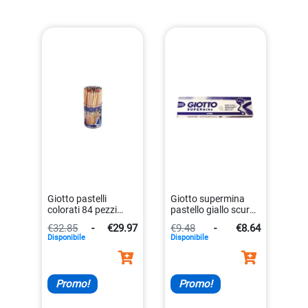
Giotto pastelli
Giotto supermina
colorati 84 pezzi
pastello giallo scuro
8000825519604
7,6mm esagonale
€32.85
-
€29.97
€9.48
-
€8.64
8000825239441
Disponibile
Disponibile
Promo!
Promo!