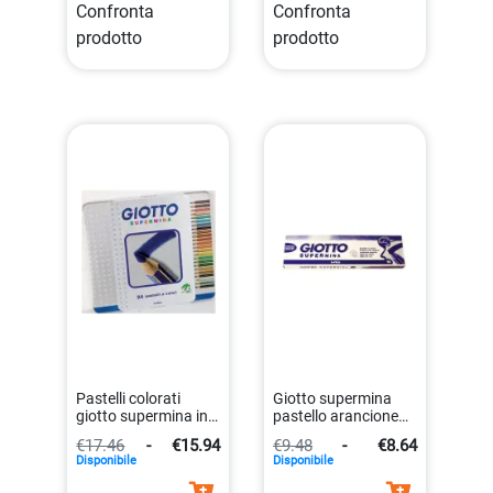
Confronta
Confronta
prodotto
prodotto
Pastelli colorati
Giotto supermina
giotto supermina in
pastello arancione
scatola metallo con
7.6mm con mina
€17.46
-
€15.94
€9.48
-
€8.64
24 pezzi
extra large
Disponibile
Disponibile
8000825236808
8000825239519