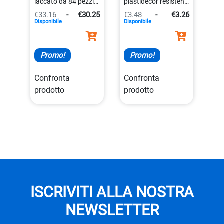
laccato da 84 pezzi
plastidecor resistenti
lungo 18 cm
per bambini da 2
€33.16
-
€30.25
€3.48
-
€3.26
8000825519307
anni in su
Disponibile
Disponibile
3270220000341
Promo!
Promo!
Confronta
Confronta
prodotto
prodotto
ISCRIVITI ALLA NOSTRA
NEWSLETTER