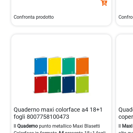
certificata FSC.
Confronta prodotto
Confro
Quaderno maxi colorface a4 18+1
Quade
fogli 8007758100473
cope
Il
Quaderno
punto metallico Maxi Blasetti
Il
Maxi