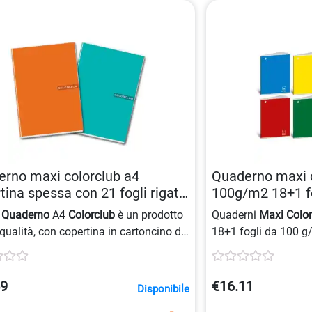
rno maxi colorclub a4
Quaderno maxi 
tina spessa con 21 fogli rigati
100g/m2 18+1 fo
758157095
240gr 8007758
 Quaderno
A4
Colorclub
è un prodotto
Quaderni
Maxi Colo
 qualità, con copertina in cartoncino da
18+1 fogli da 100 g/
/mq e composto da 21 fogli in carta da
cartoncino da 240 g
mq con righe.
energia solare, certi
rigatura di 5 mm.
59
€16.11
Disponibile