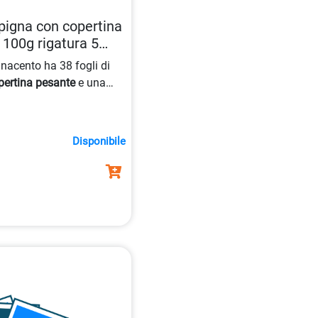
igna con copertina
 100g rigatura 5
7671
nacento ha 38 fogli di
pertina pesante
e una
ale per appunti e disegni.
Disponibile