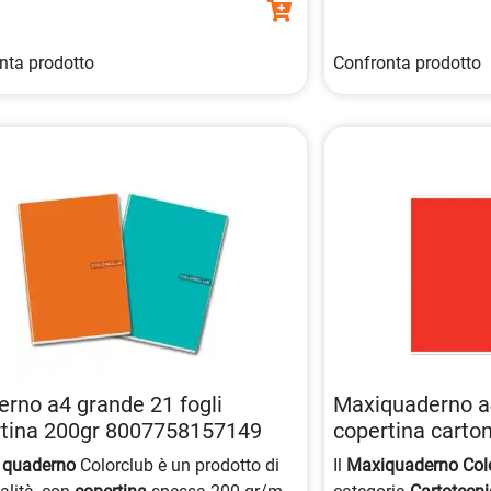
nta prodotto
Confronta prodotto
rno a4 grande 21 fogli
Maxiquaderno a4
rtina 200gr 8007758157149
copertina carto
8008234107078
 quaderno
Colorclub è un prodotto di
Il
Maxiquaderno Col