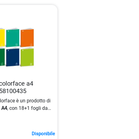
colorface a4
58100435
orface è un prodotto di
o
A4
, con 18+1 fogli da
e in cartoncino da 240
on energia solare e
ca, caratterizzato da una
Disponibile
 margine.