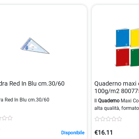
ra Red In Blu cm.30/60
Quaderno maxi 
100g/m2 80077
a Red In Blu cm.30/60
Il
Quaderno
Maxi Col
alta qualità, format
100 g/m2
e copertin
grammi, realizzato c
certificato Federotti
7
€16.11
Disponibile
rigatura
di 4 mm con