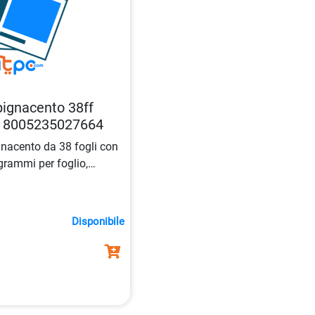
ignacento 38ff
da 8005235027664
nacento da 38 fogli con
rammi per foglio,
ina pesante
e
rigatura
da
unti e disegni.
Disponibile