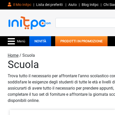
Il Mio Initpc
|
Lista dei preferiti
|
Aiuto
|
Blog Initpc
|
Chi Si
Search
for:
Menù
NOVITÀ
PRODOTTI IN PROMOZIONE
Home
/ Scuola
Scuola
Trova tutto il necessario per affrontare l’anno scolastico c
soddisfare le esigenze degli studenti di tutte le età e livelli 
assicurarti di avere tutto il necessario per prendere appunti,
completare il tuo set di forniture e affrontare la giornata s
disponibili online.