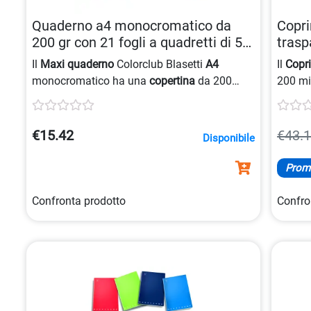
Quaderno a4 monocromatico da
Copri
200 gr con 21 fogli a quadretti di 5
trasp
mm 8007758157125
alet
Il
Maxi quaderno
Colorclub Blasetti
A4
Il
Copr
monocromatico ha una
copertina
da 200
200 mi
grammi per metro quadrato e contiene 20 più
cartot
1 fogli in carta da 80 grammi con
rigatura a
portan
quadretti
di 5 millimetri.
21×30 
€15.42
€43.
Disponibile
Prom
Confronta prodotto
Confro