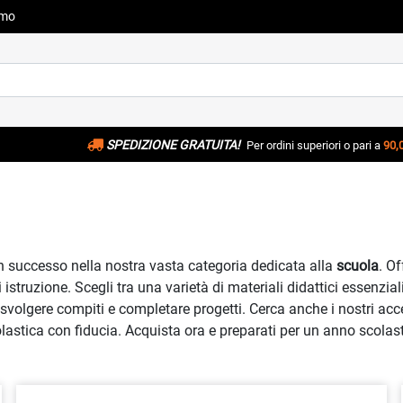
amo
SPEDIZIONE GRATUITA!
Per ordini superiori o pari a
90,
on successo nella nostra vasta categoria dedicata alla
scuola
. O
di istruzione. Scegli tra una varietà di materiali didattici essenzia
 svolgere compiti e completare progetti. Cerca anche i nostri acces
colastica con fiducia. Acquista ora e preparati per un anno scolast