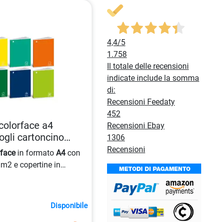
4,4
/5
1.758
Il totale delle recensioni
indicate include la somma
di:
Recensioni Feedaty
452
colorface a4
Recensioni Ebay
gli cartoncino
1306
100442
Recensioni
rface
in formato
A4
con
m2 e copertine in
rammi. Prodotto con
ficato Federottica e
Disponibile