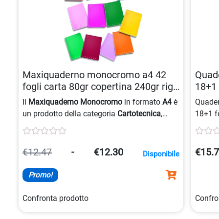
Maxiquaderno monocromo a4 42
Quade
fogli carta 80gr copertina 240gr riga
18+1 
5mm 8005235526136
8007
Il
Maxiquaderno Monocromo
in formato
A4
è
Quade
un prodotto della categoria
Cartotecnica
,
18+1 f
caratterizzato da una copertina in carta
realiz
240gr
trattata a vernice
UV
, 42 fogli di carta
prodott
80gr
e rigatura a
5mm
.
Federo
€12.47
-
€12.30
€15.
Disponibile
Promo!
Confronta prodotto
Confro