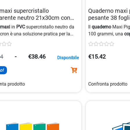
maxi supercristallo
Quaderno maxi p
arente neutro 21x30cm con
pesante 38 fogli
te 8004428062109
mm 800523502
imaxi
in
PVC
supercristallo neutro da
Il
quaderno
Maxi Pig
cron è una soluzione pratica per la
100 grammi, una
co
ecnica
. Dotato di alette e tasca
rigatura
di 5 mm, ide
ome, è ideale per contenere formati di
cm con efficienza e protezione.
14
-
€38.46
€15.42
Disponibile
o!
nta prodotto
Confronta prodotto