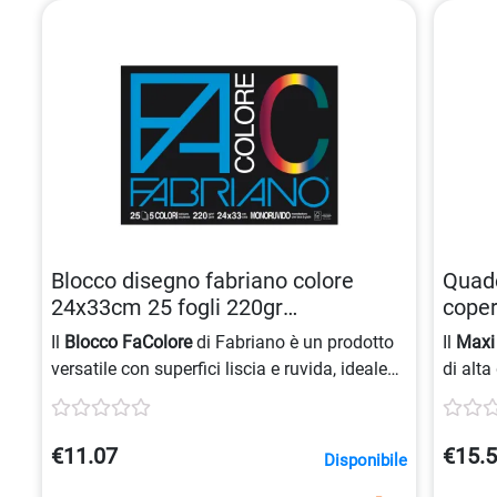
Blocco disegno fabriano colore
Quade
24x33cm 25 fogli 220gr
coper
8001348161431
8007
Il
Blocco FaColore
di Fabriano è un prodotto
Il
Maxi
versatile con superfici liscia e ruvida, ideale
di alta
per applicazioni creative. Disponibile in 5
200 gr
colori
: giallo, rosso, verde, blu e nero, in
80 gr/
formato
24x33cm
con
25 fogli
e grammatura
€11.07
€15.
Disponibile
di
220gr
. Prodotto con cellulosa ECF