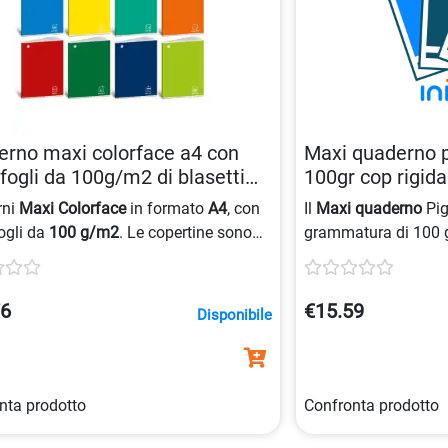
rno maxi colorface a4 con
Maxi quaderno p
fogli da 100g/m2 di blasetti
100gr cop rigi
758100466
rni
Maxi Colorface
in formato
A4
, con
Il
Maxi quaderno
Pig
ogli da
100 g/m2
. Le copertine sono
grammatura di 100 g
zate in cartoncino spesso
240 grammi
,
presenta una
copert
i con energia solare e certificati
4 mm, ideale per app
ttica
.
76
€15.59
Disponibile
nta prodotto
Confronta prodotto