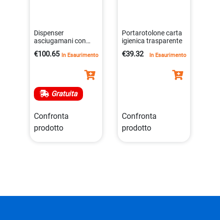
Dispenser
Portarotolone carta
asciugamani con
igienica trasparente
sistema di taglio
€100.65
€39.32
In Esaurimento
In Esaurimento
automatico
col.bianco
Gratuita
Confronta
Confronta
prodotto
prodotto