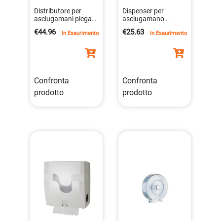
Distributore per
Dispenser per
asciugamani piegati
asciugamano
a c/v antibatterico
piegato col.bianco l
€44.96
€25.63
In Esaurimento
In Esaurimento
275x p 125x h 360
mm
Confronta
Confronta
prodotto
prodotto