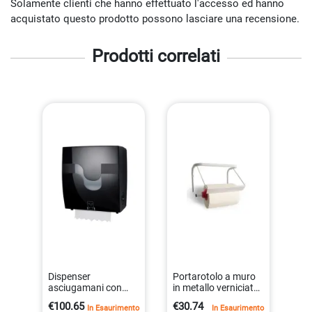
Solamente clienti che hanno effettuato l'accesso ed hanno
acquistato questo prodotto possono lasciare una recensione.
Prodotti correlati
Dispenser
Portarotolo a muro
asciugamani con
in metallo verniciato,
sistema di taglio
400x230x280 mm
€100.65
€30.74
In Esaurimento
In Esaurimento
automatico col.nero
8000957046481