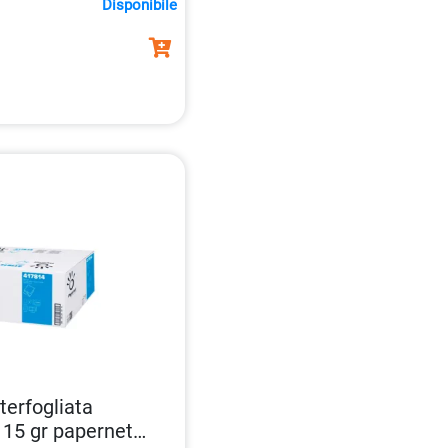
Disponibile
18 g/m2 e un grado di
nterfogliata
 15 gr papernet