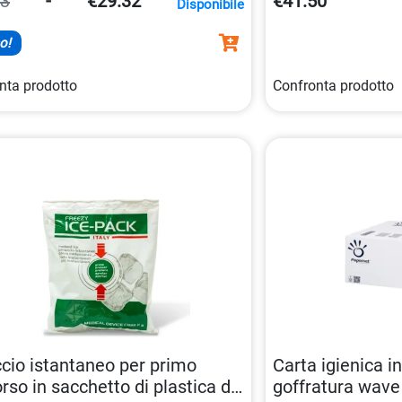
63
-
€29.32
€41.50
Disponibile
una grammatura di 
bianco dell’85%.
o!
nta prodotto
Confronta prodotto
cio istantaneo per primo
Carta igienica i
rso in sacchetto di plastica da
goffratura wave