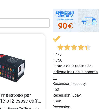
4,4
/5
1.758
Il totale delle recensioni
indicate include la somma
di:
Recensioni Feedaty
452
è maestoso per
Recensioni Ebay
fè s12 essse caffè
1306
Recensioni
so
di
Essse Caffe
e’ una