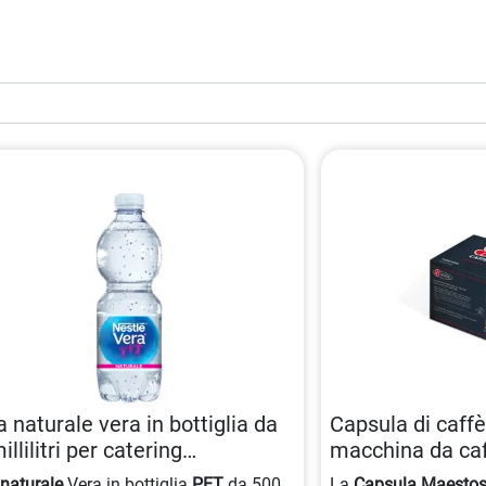
 naturale vera in bottiglia da
Capsula di caff
llilitri per catering
macchina da caf
200005079
8001953000071
a
naturale
Vera in bottiglia
PET
da 500
La
Capsula
Maesto