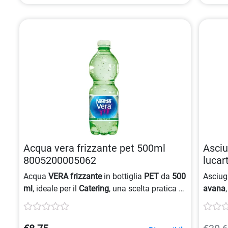
Acqua vera frizzante pet 500ml
Asci
8005200005062
lucar
0800
Acqua
VERA
frizzante
in bottiglia
PET
da
500
Asciu
ml
, ideale per il
Catering
, una scelta pratica e
avana
rinfrescante.
per il
b
dimens