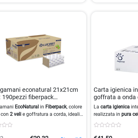
ugamani econatural 21x21cm
Carta igienica i
t 190pezzi fiberpack
goffrata a onda
5892414883
0802492992598
gamani
EcoNatural
in
Fiberpack
, colore
La
carta igienica
int
, con
2 veli
e goffratura a corda, ideali
realizzata in
pura ce
agno
. Confezione da 190 pezzi,
goffratura a onda e 
ioni 21×21 cm.
di 11×21 cm. Il pacc
per il
bagno
, offren