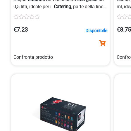
0,5 litri, ideale per il
Catering
, parte della linea
ml, ide
sostenibile
per ridurre l’impatto ambientale.
natura
€7.23
€8.7
Disponibile
Confronta prodotto
Confro