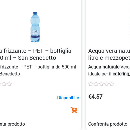
 frizzante – PET – bottiglia
Acqua vera natur
0 ml – San Benedetto
litro e mezzop
frizzante – PET – bottiglia da 500 ml
Acqua
naturale
Vera 
Benedetto
ideale per il
catering
pratica
per ogni occ
3
€4.57
Disponibile
nta prodotto
Confronta prodotto