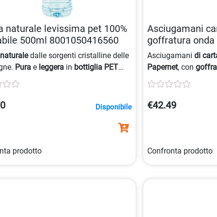
 naturale levissima pet 100%
Asciugamani ca
labile 500ml 8001050416560
goffratura onda
5801392440741
a
naturale
dalle sorgenti cristalline delle
Asciugamani
di cart
gne.
Pura
e
leggera
in
bottiglia PET
Papernet
, con
goffr
ile
da 500 ml, comoda e infrangibile,
due veli incollati, a
per il
Catering
.
cm.
70
€42.49
Disponibile
nta prodotto
Confronta prodotto