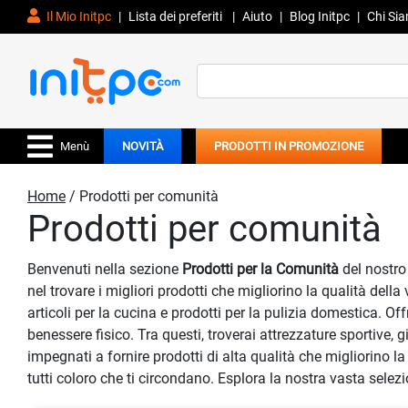
Il Mio Initpc
|
Lista dei preferiti
|
Aiuto
|
Blog Initpc
|
Chi Si
Search
for:
Menù
NOVITÀ
PRODOTTI IN PROMOZIONE
Home
/ Prodotti per comunità
Prodotti per comunità
Benvenuti nella sezione
Prodotti per la Comunità
del nostro
nel trovare i migliori prodotti che migliorino la qualità del
articoli per la cucina e prodotti per la pulizia domestica. Off
benessere fisico. Tra questi, troverai attrezzature sportive
impegnati a fornire prodotti di alta qualità che migliorino l
tutti coloro che ti circondano. Esplora la nostra vasta selez