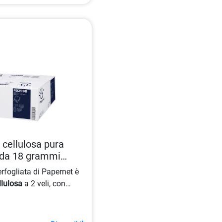
n cellulosa pura
 da 18 grammi
7
erfogliata di Papernet è
llulosa
a 2 veli, con
dimensioni dello strappo
o da 224 strappi è ideale
do igiene e comfort con