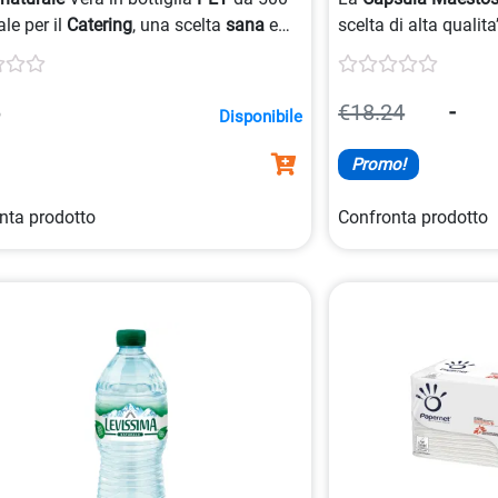
ale per il
Catering
, una scelta
sana
e
scelta di alta qualita
le
per ogni occasione.
progettata per esser
macchina
caffè
S12
5
€18.24
-
Disponibile
Promo!
nta prodotto
Confronta prodotto