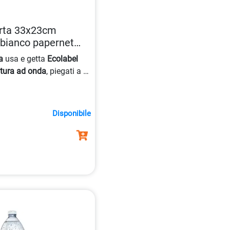
rta 33x23cm
 bianco papernet
8
a
usa e getta
Ecolabel
atura ad onda
, piegati a C,
lta qualità, formato 33×23
Disponibile