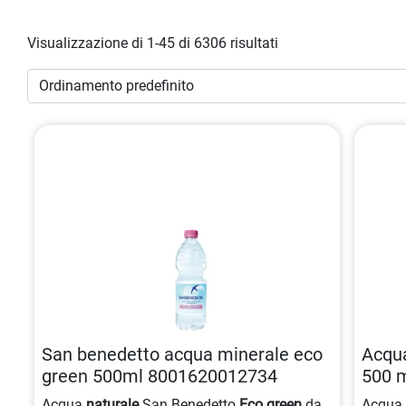
Visualizzazione di 1-45 di 6306 risultati
San benedetto acqua minerale eco
Acqua
green 500ml 8001620012734
500 mi
8005
Acqua
naturale
San Benedetto
Eco green
da
Acqu