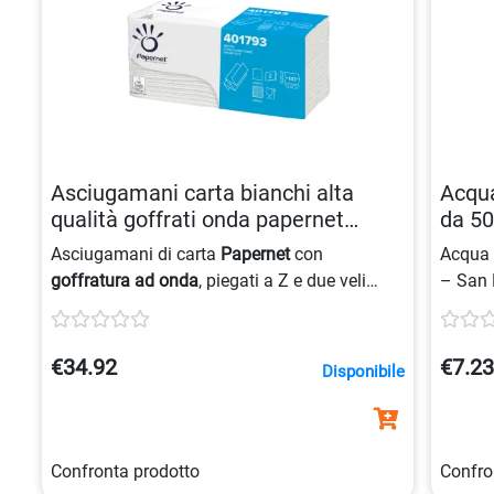
Asciugamani carta bianchi alta
Acqua
qualità goffrati onda papernet
da 50
58013924417936
Asciugamani di carta
Papernet
con
Acqua 
goffratura ad onda
, piegati a Z e due veli
– San 
incollati, estrazione singola, elevata qualità,
formato 23,4×23 cm, ideali per il
bagno
.
€34.92
€7.2
Disponibile
Confronta prodotto
Confro