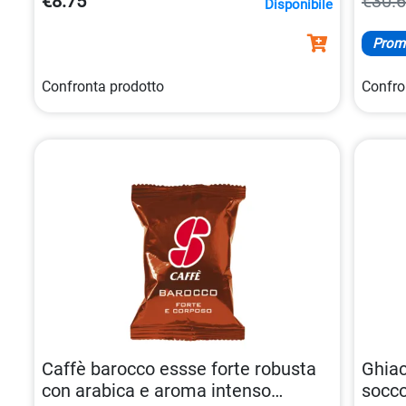
€8.75
€30.
Disponibile
Prom
Confronta prodotto
Confro
Caffè barocco essse forte robusta
Ghiac
con arabica e aroma intenso
socco