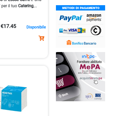
’ per il tuo
Catering
,
e compatibile con la
.
€17.45
Disponibile