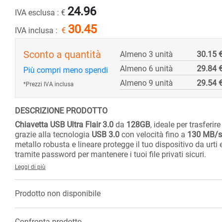
24.96
IVA esclusa :
€
30.45
IVA inclusa :
€
Sconto a quantità
Almeno 3 unità
30.15 
Almeno 6 unità
29.84 
Più compri meno spendi
Almeno 9 unità
29.54 
*Prezzi IVA inclusa
DESCRIZIONE PRODOTTO
Chiavetta USB Ultra Flair 3.0
da
128GB
, ideale per trasferir
grazie alla tecnologia
USB 3.0
con velocità fino a
130 MB/s
metallo robusta e lineare protegge il tuo dispositivo da urti
tramite password per mantenere i tuoi file privati sicuri.
Leggi di più
Prodotto non disponibile
Confronta prodotto