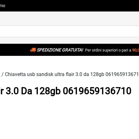
amo
SPEDIZIONE GRATUITA!
Per ordini superiori o pari a
90,
B
/ Chiavetta usb sandisk ultra flair 3.0 da 128gb 06196591367
lair 3.0 Da 128gb 0619659136710