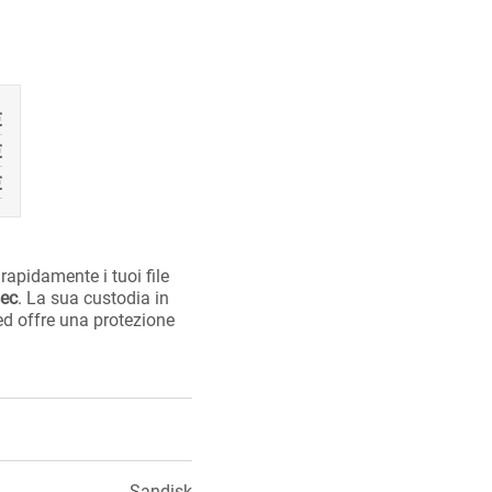
€
€
€
e rapidamente i tuoi file
ec
. La sua custodia in
 ed offre una protezione
Sandisk