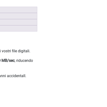
stri file digitali.
0 MB/sec
, riducendo
anni accidentalI.