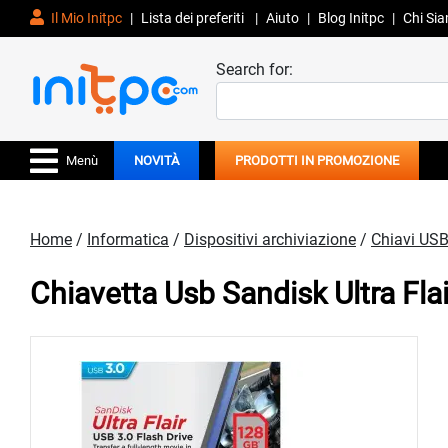
Il Mio Initpc
|
Lista dei preferiti
|
Aiuto
|
Blog Initpc
|
Chi Si
Search for:
Menù
NOVITÀ
PRODOTTI IN PROMOZIONE
Home
/
Informatica
/
Dispositivi archiviazione
/
Chiavi US
Chiavetta Usb Sandisk Ultra F