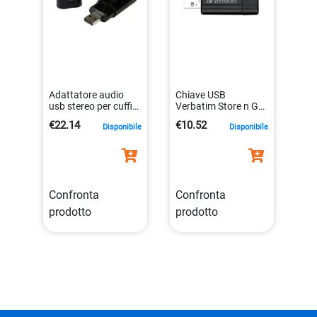
Adattatore audio
Chiave USB
usb stereo per cuffie
Verbatim Store n Go
e microfono
Pinstripe 16GB con
€22.14
€10.52
Disponibile
Disponibile
0065030831710
Protezione
Password
0023942490630
Confronta
Confronta
prodotto
prodotto