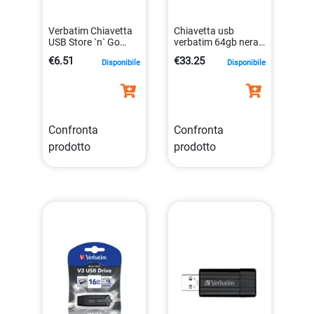
Verbatim Chiavetta
Chiavetta usb
USB Store `n` Go
verbatim 64gb nera
Pinstripe da 4 GB
0023942490654
€6.51
€33.25
Disponibile
Disponibile
Funzionale
0023942490616
Confronta
Confronta
prodotto
prodotto