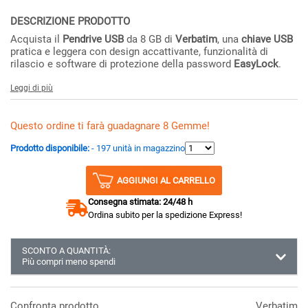
DESCRIZIONE PRODOTTO
Acquista il
Pendrive USB
da 8 GB di
Verbatim
, una
chiave USB
pratica e leggera con design accattivante, funzionalità di
rilascio e software di protezione della password
EasyLock
.
Leggi di più
Questo ordine ti farà guadagnare 8 Gemme!
Prodotto disponibile:
- 197 unità in magazzino
AGGIUNGI AL CARRELLO
Consegna stimata: 24/48 h
Ordina subito per la spedizione Express!
SCONTO A QUANTITÀ:
Più compri meno spendi
Almeno 3 unità
8.12 €
Almeno 6 unità
8.04 €
Confronta prodotto
Verbatim