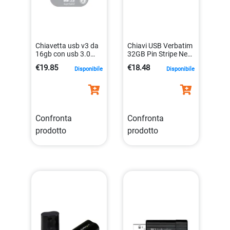
Chiavetta usb v3 da
Chiavi USB Verbatim
16gb con usb 3.0
32GB Pin Stripe Nero
velocita` 60mb/sec
0023942490647
€19.85
€18.48
Disponibile
Disponibile
lettura
0023942491729
Confronta
Confronta
prodotto
prodotto