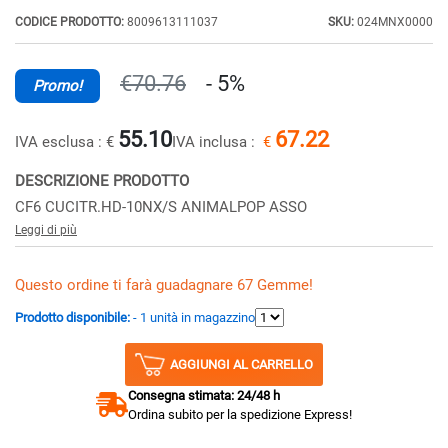
CODICE PRODOTTO:
8009613111037
SKU:
024MNX0000
€70.76
- 5%
Promo!
55.10
67.22
IVA esclusa :
€
IVA inclusa :
€
DESCRIZIONE PRODOTTO
CF6 CUCITR.HD-10NX/S ANIMALPOP ASSO
Leggi di più
Questo ordine ti farà guadagnare 67 Gemme!
Prodotto disponibile:
- 1 unità in magazzino
AGGIUNGI AL CARRELLO
Consegna stimata: 24/48 h
Ordina subito per la spedizione Express!