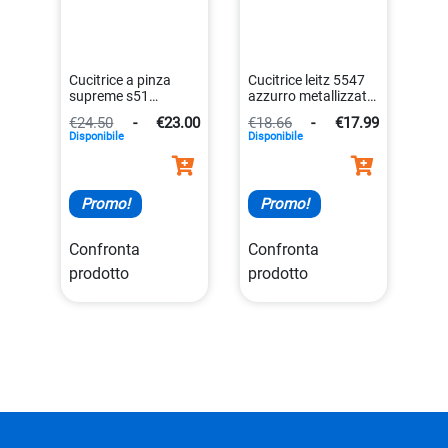
Cucitrice a pinza
Cucitrice leitz 5547
supreme s51
azzurro metallizzato
ergonomica bianca
da 15 fogli di carta
€24.50
-
€23.00
€18.66
-
€17.99
manuale
4002432393244
Disponibile
Disponibile
7313465353080
Promo!
Promo!
Confronta
Confronta
prodotto
prodotto