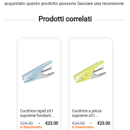
acquistato questo prodotto possono lasciare una recensione.
Prodotti correlati
Cucitrice rapid s51
Cucitrice a pinza
supreme fondant
supreme s51
blue manuale
ergonomica mellow
€24.50
-
€23.00
€24.50
-
€23.00
ergonomica 60
yellow
In Esaurimento
In Esaurimento
4051661017247
4051661017261