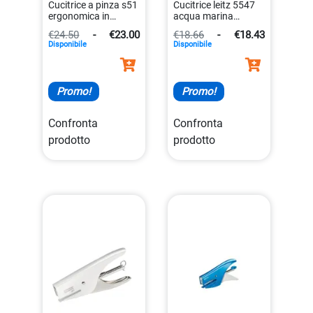
Cucitrice a pinza s51
Cucitrice leitz 5547
ergonomica in
acqua marina
acciaio nero magic
metallizzato con
€24.50
-
€23.00
€18.66
-
€18.43
7313465353127
design ergonomico
Disponibile
Disponibile
4002432103263
Promo!
Promo!
Confronta
Confronta
prodotto
prodotto