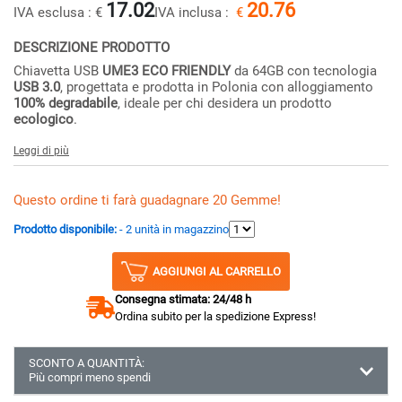
17.02
20.76
IVA esclusa :
€
IVA inclusa :
€
DESCRIZIONE PRODOTTO
Chiavetta USB
UME3 ECO FRIENDLY
da 64GB con tecnologia
USB 3.0
, progettata e prodotta in Polonia con alloggiamento
100% degradabile
, ideale per chi desidera un prodotto
ecologico
.
Leggi di più
Questo ordine ti farà guadagnare 20 Gemme!
Prodotto disponibile:
- 2 unità in magazzino
AGGIUNGI AL CARRELLO
Consegna stimata: 24/48 h
Ordina subito per la spedizione Express!
SCONTO A QUANTITÀ:
Più compri meno spendi