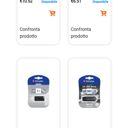
€10.52
€6.51
Disponibile
Disponibile
Protezione
Funzionale
Password
0023942490616
0023942490630
Confronta
Confronta
prodotto
prodotto