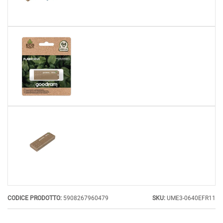
CODICE PRODOTTO:
5908267960479
SKU:
UME3-0640EFR11