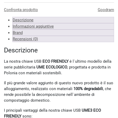
Almeno 3 unità
20.55 €
Almeno 6 unità
20.34 €
Confronta prodotto
Goodram
Almeno 9 unità
20.14 €
Descrizione
*Prezzi IVA inclusa
Informazioni aggiuntive
Brand
Recensioni (0)
Descrizione
La nostra chiave USB
ECO FRIENDLY
è l`ultimo modello della
serie pubblicitaria
UME ECOLOGICO
, progettata e prodotta in
Polonia con materiali sostenibili.
Il più grande valore aggiunto di questo nuovo prodotto è il suo
alloggiamento, realizzato con materiali
100% degradabili
, che
rende possibile la decomposizione nell`ambiente di
compostaggio domestico.
I principali vantaggi della nostra chiave USB
UME3 ECO
FRIENDLY
sono: