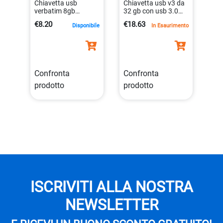
Chiavetta usb
Chiavetta usb v3 da
verbatim 8gb
32 gb con usb 3.0
pinstripe
velocità lettura
€8.20
€18.63
Disponibile
In Esaurimento
0023942490623
120mb/s
0023942491736
Confronta
Confronta
prodotto
prodotto
ISCRIVITI ALLA NOSTRA
NEWSLETTER