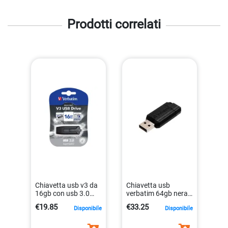
Prodotti correlati
Chiavetta usb v3 da
Chiavetta usb
16gb con usb 3.0
verbatim 64gb nera
velocita` 60mb/sec
0023942490654
€19.85
€33.25
Disponibile
Disponibile
lettura
0023942491729