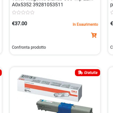
A0x5352 39281053511
p
1
€37.00
€
In Esaurimento
Confronta prodotto
C
Gratuita