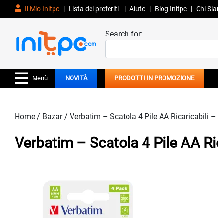
Il Mio Initpc
|
Lista dei preferiti
|
Aiuto
|
Blog Initpc
|
Chi Si
Search for:
Menù
NOVITÀ
PRODOTTI IN PROMOZIONE
Home
/
Bazar
/ Verbatim – Scatola 4 Pile AA Ricaricabili 
Verbatim – Scatola 4 Pile AA Ri