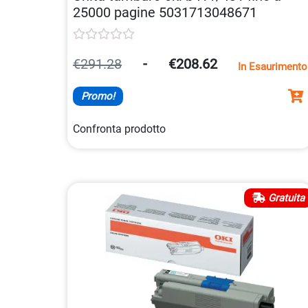
25000 pagine 5031713048671
€291.28
-
€208.62
In Esaurimento
Promo!
Confronta prodotto
Gratuita