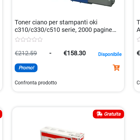
Toner ciano per stampanti oki
T
c310/c330/c510 serie, 2000 pagine
A
5031713047988
€212.59
-
€158.30
€
Disponibile
Promo!
Confronta prodotto
C
Gratuita