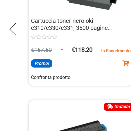
Cartuccia toner nero oki
c310/c330/c331, 3500 pagine
5031713047995
€157.60
-
€118.20
In Esaurimento
Promo!
Confronta prodotto
Gratuita