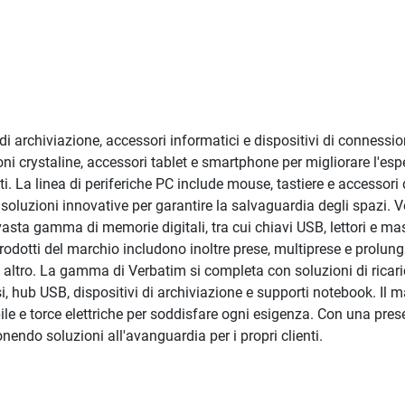
i archiviazione, accessori informatici e dispositivi di connessi
i crystaline, accessori tablet e smartphone per migliorare l'esp
ati. La linea di periferiche PC include mouse, tastiere e accessori 
oluzioni innovative per garantire la salvaguardia degli spazi. 
asta gamma di memorie digitali, tra cui chiavi USB, lettori e mas
prodotti del marchio includono inoltre prese, multiprese e prolun
to altro. La gamma di Verbatim si completa con soluzioni di ricari
, hub USB, dispositivi di archiviazione e supporti notebook. Il m
pile e torce elettriche per soddisfare ogni esigenza. Con una pre
nendo soluzioni all'avanguardia per i propri clienti.