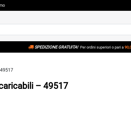
amo
SPEDIZIONE GRATUITA!
Per ordini superiori o pari a
90,
– 49517
caricabili – 49517