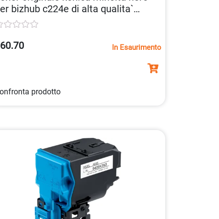
er bizhub c224e di alta qualita`
pa33k150
60.70
In Esaurimento
onfronta prodotto