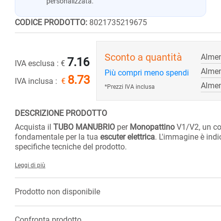
personalizzata.
CODICE PRODOTTO:
8021735219675
Sconto a quantità
Almen
7.16
IVA esclusa :
€
Almen
Più compri meno spendi
8.73
IVA inclusa :
€
Almen
*Prezzi IVA inclusa
DESCRIZIONE PRODOTTO
Acquista il
TUBO MANUBRIO
per
Monopattino
V1/V2, un co
fondamentale per la tua
escuter elettrica
. L'immagine è indic
specifiche tecniche del prodotto.
Leggi di più
Prodotto non disponibile
Confronta prodotto