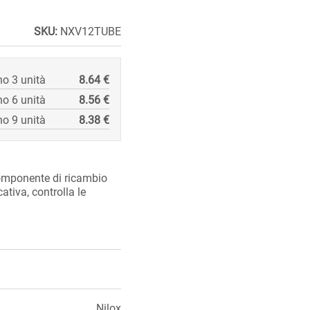
SKU:
NXV12TUBE
o 3 unità
8.64 €
o 6 unità
8.56 €
o 9 unità
8.38 €
mponente di ricambio
ativa, controlla le
Nilox