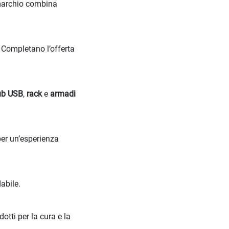
l marchio combina
. Completano l’offerta
ub USB
,
rack
e
armadi
er un’esperienza
abile.
odotti per la cura e la