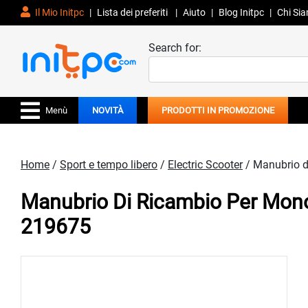
Il Mio Initpc
|
Lista dei preferiti
|
Aiuto
|
Blog Initpc
|
Chi Si
Search for:
Menù
NOVITÀ
PRODOTTI IN PROMOZIONE
Home
/
Sport e tempo libero
/
Electric Scooter
/ Manubrio d
Manubrio Di Ricambio Per Mono
219675