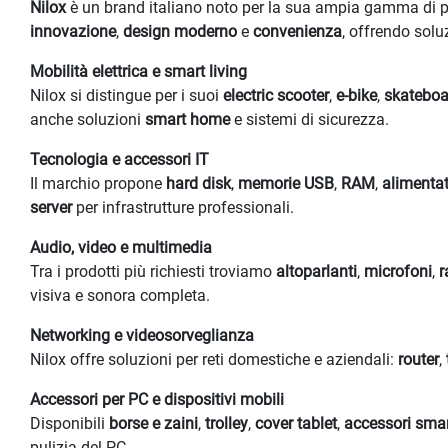
Nilox
è un brand italiano noto per la sua ampia gamma di pro
innovazione
,
design moderno
e
convenienza
, offrendo solu
Mobilità elettrica e smart living
Nilox si distingue per i suoi
electric scooter
,
e-bike
,
skateboar
anche soluzioni
smart home
e sistemi di sicurezza.
Tecnologia e accessori IT
Il marchio propone
hard disk
,
memorie USB
,
RAM
,
alimentat
server
per infrastrutture professionali.
Audio, video e multimedia
Tra i prodotti più richiesti troviamo
altoparlanti
,
microfoni
,
r
visiva e sonora completa.
Networking e videosorveglianza
Nilox offre soluzioni per reti domestiche e aziendali:
router
,
Accessori per PC e dispositivi mobili
Disponibili
borse e zaini
,
trolley
,
cover tablet
,
accessori sma
pulizia del PC.