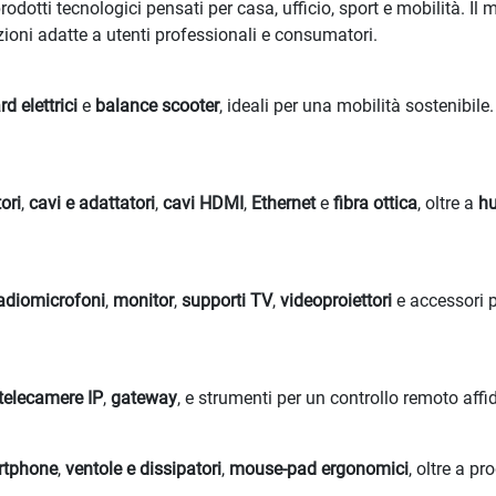
dotti tecnologici pensati per casa, ufficio, sport e mobilità. I
zioni adatte a utenti professionali e consumatori.
d elettrici
e
balance scooter
, ideali per una mobilità sostenibile
ori
,
cavi e adattatori
,
cavi HDMI
,
Ethernet
e
fibra ottica
, oltre a
h
adiomicrofoni
,
monitor
,
supporti TV
,
videoproiettori
e accessori p
telecamere IP
,
gateway
, e strumenti per un controllo remoto affid
rtphone
,
ventole e dissipatori
,
mouse-pad ergonomici
, oltre a pr