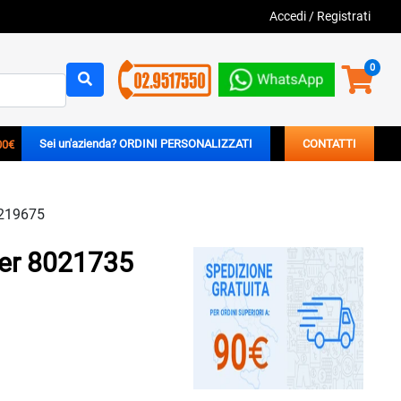
Accedi
/
Registrati
0
00€
Sei un'azienda? ORDINI PERSONALIZZATI
CONTATTI
5219675
ter 8021735