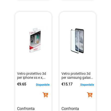
Vetro protettivo 3d
Vetro protettivo 3d
per iphone xs e x,
per samsung galaxy
nero
s9 plus nero
€9.65
€15.17
Disponibile
Disponibile
8021735730750
antiimpronta
8021735739807
Confronta
Confronta