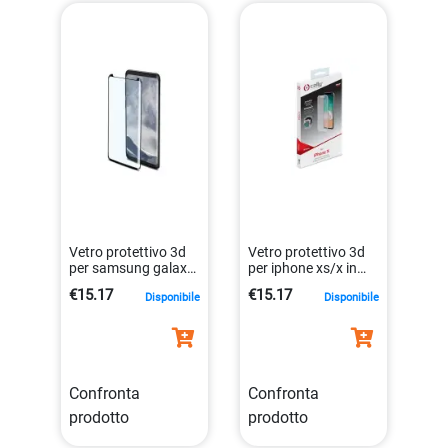
Vetro protettivo 3d
Vetro protettivo 3d
per samsung galaxy
per iphone xs/x in
s9 nero edge to edge
bianco di alta qualità
€15.17
€15.17
Disponibile
Disponibile
8021735739791
8021735730767
Confronta
Confronta
prodotto
prodotto