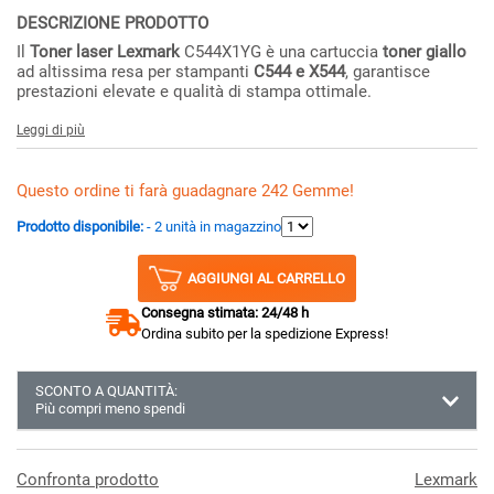
DESCRIZIONE PRODOTTO
Il
Toner laser Lexmark
C544X1YG è una cartuccia
toner giallo
ad altissima resa per stampanti
C544 e X544
, garantisce
prestazioni elevate e qualità di stampa ottimale.
Leggi di più
Questo ordine ti farà guadagnare 242 Gemme!
Prodotto disponibile:
- 2 unità in magazzino
AGGIUNGI AL CARRELLO
Consegna stimata: 24/48 h
Ordina subito per la spedizione Express!
SCONTO A QUANTITÀ:
Più compri meno spendi
Almeno 3 unità
237.34 €
Almeno 6 unità
234.91 €
Confronta prodotto
Lexmark