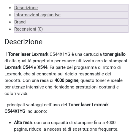
Almeno 9 unità
232.49 €
Descrizione
*Prezzi IVA inclusa
Informazioni aggiuntive
Brand
Recensioni (0)
Descrizione
Il
Toner laser Lexmark
C544X1YG è una cartuccia
toner giallo
di alta qualità progettata per essere utilizzata con le stampanti
Lexmark C544
e
X544
. Fa parte del programma di ritorno di
Lexmark, che si concentra sul riciclo responsabile dei
prodotti. Con una resa di
4000 pagine
, questo toner è ideale
per utenze intensive che richiedono prestazioni costanti e
colori vividi.
I principali vantaggi dell`uso del
Toner laser Lexmark
C544X1YG
includono:
Alta resa
: con una capacità di stampare fino a 4000
pagine, riduce la necessità di sostituzione frequente.