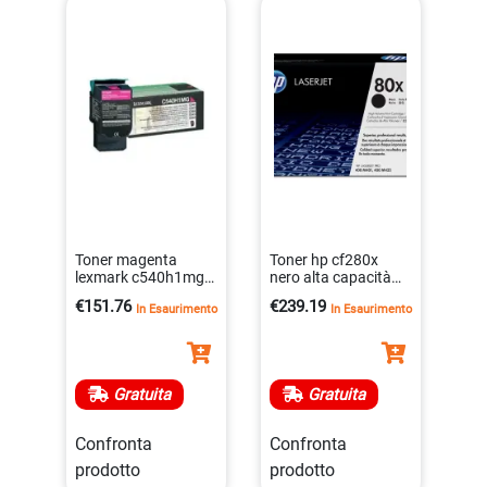
Toner magenta
Toner hp cf280x
lexmark c540h1mg
nero alta capacità
alta resa per
per stampa
€151.76
€239.19
In Esaurimento
In Esaurimento
stampanti 54x x54x
professionale
serie
0886111144150
0734646083478
Gratuita
Gratuita
Confronta
Confronta
prodotto
prodotto