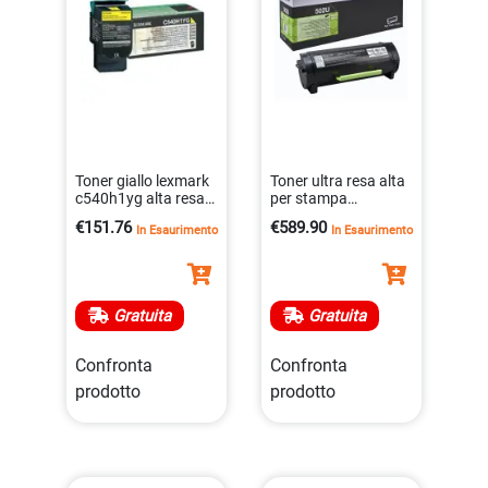
Toner giallo lexmark
Toner ultra resa alta
c540h1yg alta resa
per stampa
per stampanti
professionale da
€151.76
€589.90
In Esaurimento
In Esaurimento
0734646083485
20000 pagine
0734646433235
Gratuita
Gratuita
Confronta
Confronta
prodotto
prodotto