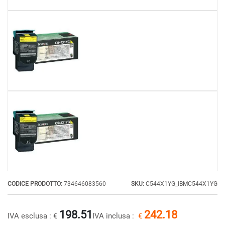
CODICE PRODOTTO:
734646083560
SKU:
C544X1YG_IBMC544X1YG
198.51
242.18
IVA esclusa :
€
IVA inclusa :
€