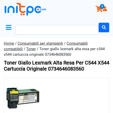
0
Search for:
Home
/
Consumabili per stampanti
/
Consumabili
compatibili
/
Toner
/ Toner giallo lexmark alta resa per c544
x544 cartuccia originale 0734646083560
Toner Giallo Lexmark Alta Resa Per C544 X544
Cartuccia Originale 0734646083560