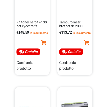
Kit toner nero tk-130
Tamburo laser
per kyocera fs-
brother dr-2000
1300d/fs-1300dn –
originale 12000
€148.59
€113.72
In Esaurimento
In Esaurimento
7.200 pagine a4
pagine
0632983010389
4977766630733
Gratuita
Gratuita
Confronta
Confronta
prodotto
prodotto