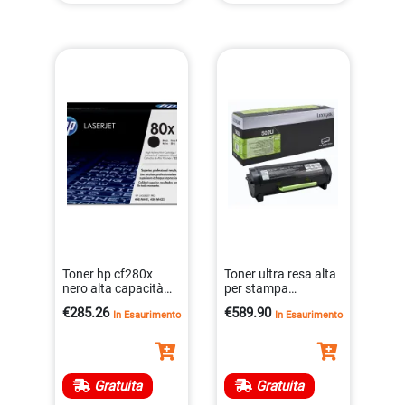
Toner hp cf280x
Toner ultra resa alta
nero alta capacità
per stampa
per stampa
professionale da
€285.26
€589.90
In Esaurimento
In Esaurimento
professionale
20000 pagine
0886111144150
0734646433235
Gratuita
Gratuita