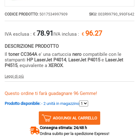
CODICE PRODOTTO:
5017534997909
SKU:
003R99790_990F642
78.91
96.27
IVA esclusa :
€
IVA inclusa :
€
DESCRIZIONE PRODOTTO
Il
toner
CC364A
e' una cartuccia
nero
compatibile con le
stampanti
HP LaserJet P4014
,
LaserJet P4015
e
LaserJet
P4515
, equivalente a
XEROX
.
Leggi di più
Questo ordine ti farà guadagnare 96 Gemme!
Prodotto disponibile:
- 2 unità in magazzino
AGGIUNGI AL CARRELLO
Consegna stimata: 24/48 h
Ordina subito per la spedizione Express!