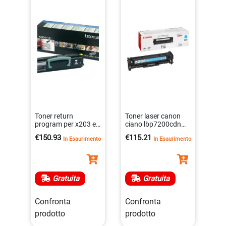
Toner return
Toner laser canon
program per x203 e
ciano lbp7200cdn
x204 di alta qualità
2900pagine
€150.93
€115.21
In Esaurimento
In Esaurimento
0734646318020
4960999628608
Gratuita
Gratuita
Confronta
Confronta
prodotto
prodotto