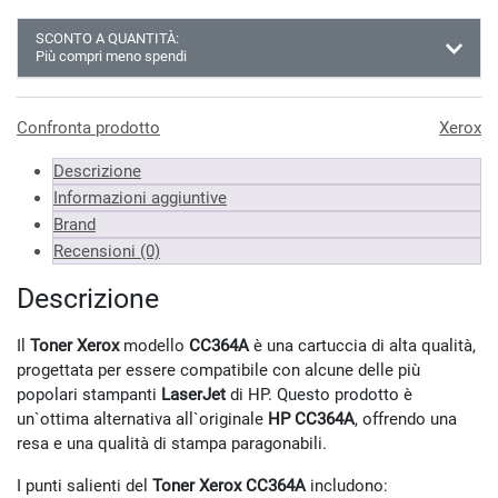
SCONTO A QUANTITÀ:
Più compri meno spendi
Almeno 3 unità
94.34 €
Almeno 6 unità
93.38 €
Confronta prodotto
Xerox
Almeno 9 unità
92.42 €
Descrizione
*Prezzi IVA inclusa
Informazioni aggiuntive
Brand
Recensioni (0)
Descrizione
Il
Toner Xerox
modello
CC364A
è una cartuccia di alta qualità,
progettata per essere compatibile con alcune delle più
popolari stampanti
LaserJet
di HP. Questo prodotto è
un`ottima alternativa all`originale
HP CC364A
, offrendo una
resa e una qualità di stampa paragonabili.
I punti salienti del
Toner Xerox CC364A
includono: