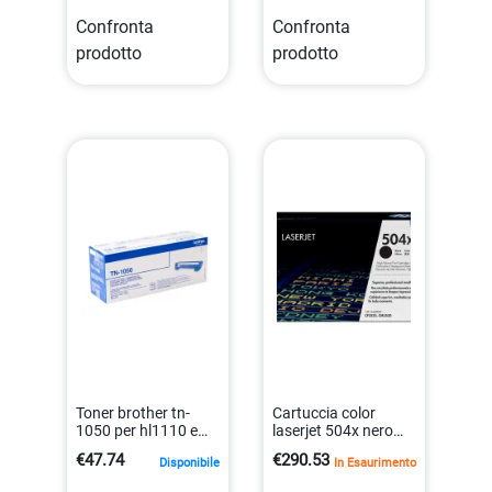
Confronta
Confronta
prodotto
prodotto
Toner brother tn-
Cartuccia color
1050 per hl1110 e
laserjet 504x nero
dcp1510, 1k pagine
originale per stampa
€47.74
€290.53
Disponibile
In Esaurimento
4977766721707
professionale
0883585595693