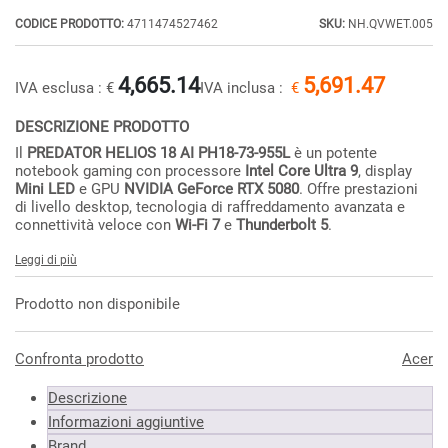
CODICE PRODOTTO:
4711474527462
SKU:
NH.QVWET.005
4,665.14
5,691.47
IVA esclusa :
€
IVA inclusa :
€
DESCRIZIONE PRODOTTO
Il
PREDATOR HELIOS 18 AI PH18-73-955L
è un potente
notebook gaming con processore
Intel Core Ultra 9
, display
Mini LED
e GPU
NVIDIA GeForce RTX 5080
. Offre prestazioni
di livello desktop, tecnologia di raffreddamento avanzata e
connettività veloce con
Wi-Fi 7
e
Thunderbolt 5
.
Leggi di più
Prodotto non disponibile
Confronta prodotto
Acer
Descrizione
Informazioni aggiuntive
Brand