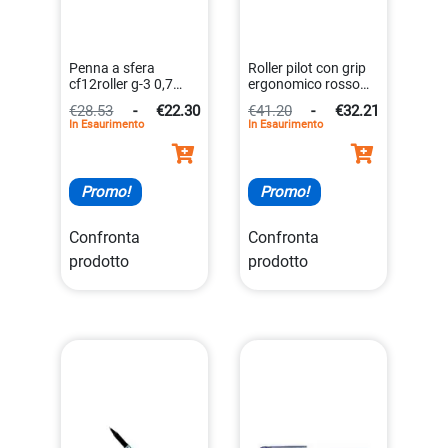
Penna a sfera
Roller pilot con grip
cf12roller g-3 0,7
ergonomico rosso
mm blu gel
da 0,7 millimetri di
€28.53
-
€22.30
€41.20
-
€32.21
waterproof
diametro.
In Esaurimento
In Esaurimento
4902505252747
4902505322952
Promo!
Promo!
Confronta
Confronta
prodotto
prodotto