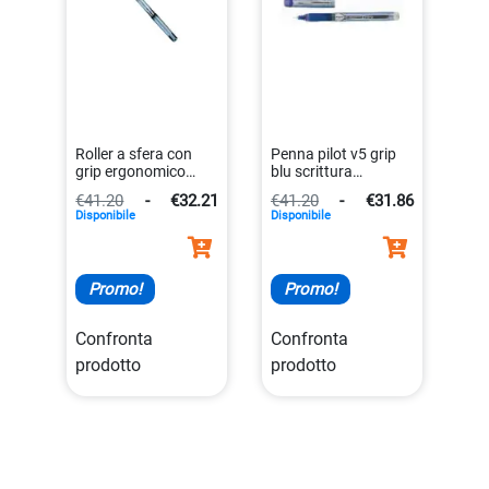
Roller a sfera con
Penna pilot v5 grip
grip ergonomico
blu scrittura
nero 0.7 mm
4902505279751
€41.20
-
€32.21
€41.20
-
€31.86
cf12roller
Disponibile
Disponibile
4902505322945
Promo!
Promo!
Confronta
Confronta
prodotto
prodotto