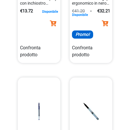
con inchiostro
ergonomico in nero
cancellabile
da 0.5 millimetri
€13.72
€41.20
-
€32.21
Disponibile
tecnologico
4902505322860
Disponibile
avanzato
8008285295410
Promo!
Confronta
Confronta
prodotto
prodotto