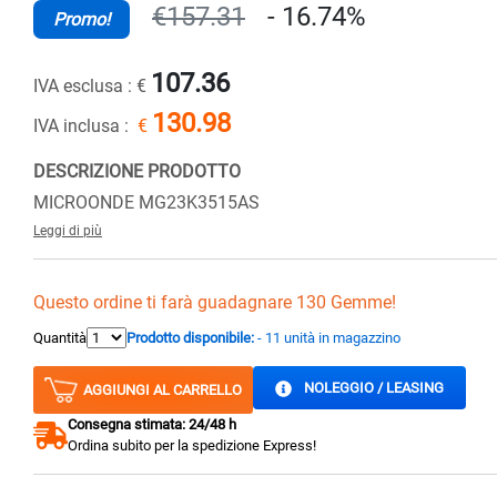
€157.31
- 16.74%
Promo!
107.36
IVA esclusa :
€
130.98
IVA inclusa :
€
DESCRIZIONE PRODOTTO
MICROONDE MG23K3515AS
Leggi di più
Questo ordine ti farà guadagnare 130 Gemme!
Quantità
Prodotto disponibile:
- 11 unità in magazzino
NOLEGGIO / LEASING
AGGIUNGI AL CARRELLO
Consegna stimata: 24/48 h
Ordina subito per la spedizione Express!