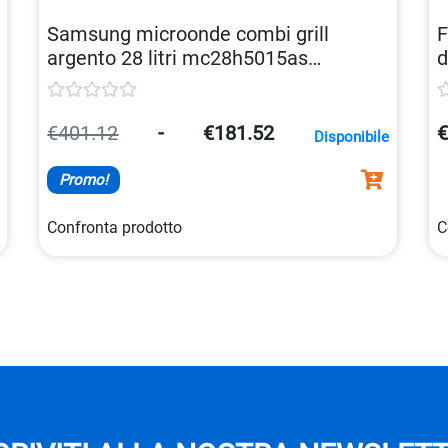
Samsung microonde combi grill
F
argento 28 litri mc28h5015as
d
8806086168342
€401.12
-
€181.52
€
Disponibile
Promo!
Confronta prodotto
C