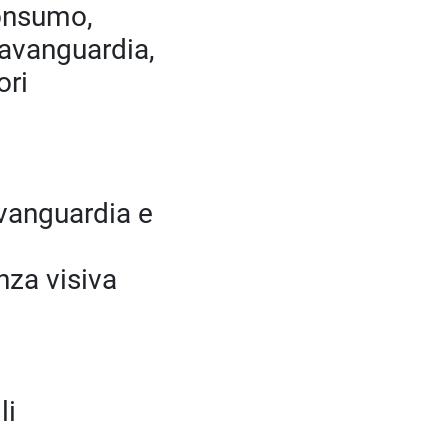
consumo,
l'avanguardia,
ori
avanguardia e
nza visiva
li