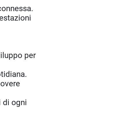
a connessa.
estazioni
viluppo per
tidiana.
uovere
 di ogni