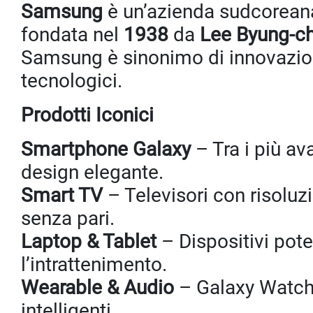
Samsung
è un’azienda sudcoreana
fondata nel
1938
da
Lee Byung-ch
Samsung è sinonimo di innovazione
tecnologici.
Prodotti Iconici
Smartphone Galaxy
– Tra i più av
design elegante.
Smart TV
– Televisori con risolu
senza pari.
Laptop & Tablet
– Dispositivi potent
l’intrattenimento.
Wearable & Audio
– Galaxy Watch,
intelligenti.