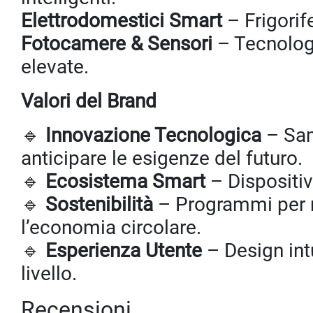
Elettrodomestici Smart
– Frigorife
Fotocamere & Sensori
– Tecnologi
elevate.
Valori del Brand
🔹
Innovazione Tecnologica
– Sam
anticipare le esigenze del futuro.
🔹
Ecosistema Smart
– Dispositiv
🔹
Sostenibilità
– Programmi per r
l’economia circolare.
🔹
Esperienza Utente
– Design intu
livello.
Recensioni