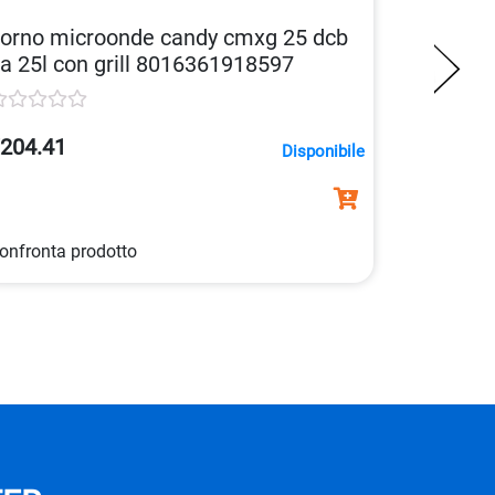
orno microonde candy cmxg 25 dcb
a 25l con grill 8016361918597
204.41
Disponibile
onfronta prodotto