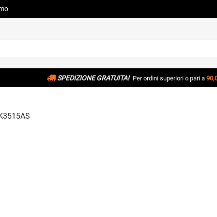
amo
SPEDIZIONE GRATUITA!
Per ordini superiori o pari a
90,
K3515AS