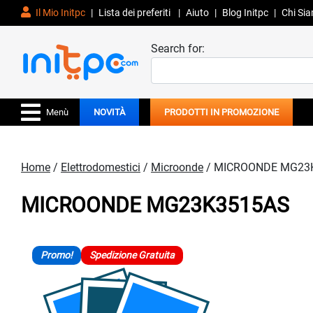
Il Mio Initpc
|
Lista dei preferiti
|
Aiuto
|
Blog Initpc
|
Chi Si
Search for:
Menù
NOVITÀ
PRODOTTI IN PROMOZIONE
Home
/
Elettrodomestici
/
Microonde
/ MICROONDE MG23
MICROONDE MG23K3515AS
Promo!
Spedizione Gratuita