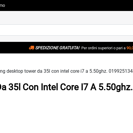
amo
SPEDIZIONE GRATUITA!
Per ordini superiori o pari a
90,
g desktop tower da 35l con intel core i7 a 5.50ghz. 01992513
35l Con Intel Core I7 A 5.50ghz