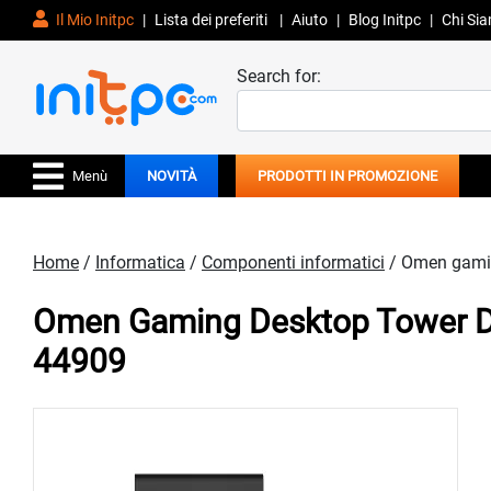
Il Mio Initpc
|
Lista dei preferiti
|
Aiuto
|
Blog Initpc
|
Chi Si
Search for:
Menù
NOVITÀ
PRODOTTI IN PROMOZIONE
Home
/
Informatica
/
Componenti informatici
/ Omen gamin
Omen Gaming Desktop Tower Da 
44909