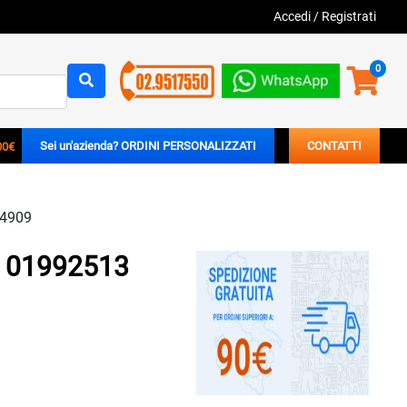
Accedi
/
Registrati
0
00€
Sei un'azienda? ORDINI PERSONALIZZATI
CONTATTI
44909
. 01992513