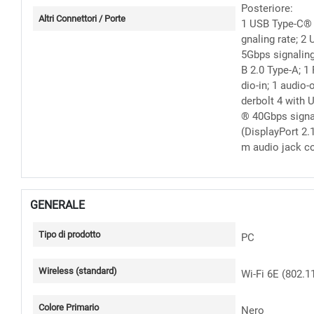
Posteriore:
Altri Connettori / Porte
1 USB Type-C®
gnaling rate; 2
5Gbps signaling
B 2.0 Type-A; 1 
dio-in; 1 audio-
derbolt 4 with 
® 40Gbps signa
(DisplayPort 2.1
m audio jack 
GENERALE
Tipo di prodotto
PC
Wireless (standard)
Wi-Fi 6E (802.1
Colore Primario
Nero