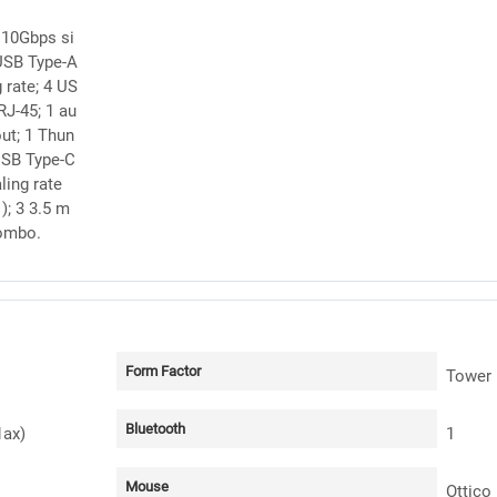
 10Gbps si
 USB Type-A
 rate; 4 US
RJ-45; 1 au
out; 1 Thun
USB Type-C
ling rate
); 3 3.5 m
combo.
Form Factor
Tower
Bluetooth
1ax)
1
Mouse
Ottico