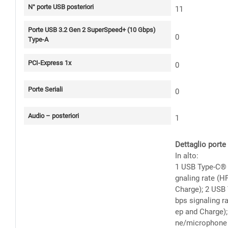
N° porte USB posteriori
11
Porte USB 3.2 Gen 2 SuperSpeed+ (10 Gbps)
0
Type-A
PCI-Express 1x
0
Porte Seriali
0
Audio – posteriori
1
Dettaglio porte
In alto:
1 USB Type-C®
gnaling rate (H
Charge); 2 USB
bps signaling r
ep and Charge)
ne/microphone