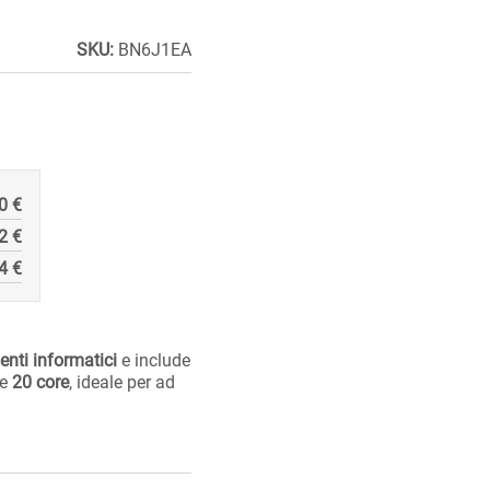
SKU:
BN6J1EA
0 €
2 €
4 €
nti informatici
e include
e
20 core
, ideale per
ad