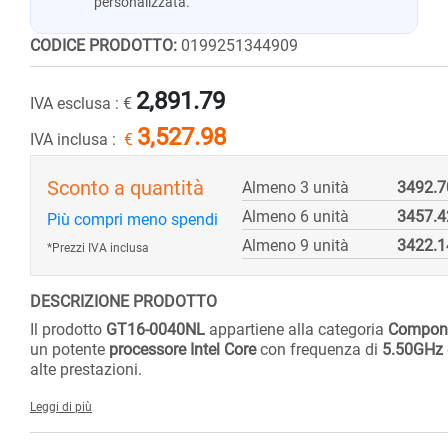
personalizzata.
CODICE PRODOTTO:
0199251344909
2,891.79
IVA esclusa :
€
3,527.98
IVA inclusa :
€
Sconto a quantità
Almeno 3 unità
3492.7
Almeno 6 unità
3457.4
Più compri meno spendi
Almeno 9 unità
3422.1
*Prezzi IVA inclusa
DESCRIZIONE PRODOTTO
Il prodotto
GT16-0040NL
appartiene alla categoria
Compone
un potente
processore Intel Core
con frequenza di
5.50GHz
alte prestazioni.
Leggi di più