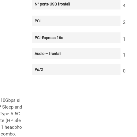
N° porte USB frontali
4
PCI
2
PCI-Express 16x
1
Audio – frontali
1
Ps/2
0
 10Gbps si
P Sleep and
 Type-A 5G
ate (HP Sle
; 1 headpho
 combo.