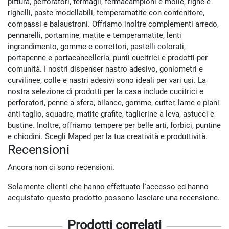
pittura, perforatori, fermagli, fermacampioni e molle, righe e
righelli, paste modellabili, temperamatite con contenitore,
compassi e balaustroni. Offriamo inoltre complementi arredo,
pennarelli, portamine, matite e temperamatite, lenti
ingrandimento, gomme e correttori, pastelli colorati,
portapenne e portacancelleria, punti cucitrici e prodotti per
comunità. I nostri dispenser nastro adesivo, goniometri e
curvilinee, colle e nastri adesivi sono ideali per vari usi. La
nostra selezione di prodotti per la casa include cucitrici e
perforatori, penne a sfera, bilance, gomme, cutter, lame e piani
anti taglio, squadre, matite grafite, taglierine a leva, astucci e
bustine. Inoltre, offriamo tempere per belle arti, forbici, puntine
e chiodini. Scegli Maped per la tua creatività e produttività.
Recensioni
Ancora non ci sono recensioni.
Solamente clienti che hanno effettuato l'accesso ed hanno
acquistato questo prodotto possono lasciare una recensione.
Prodotti correlati