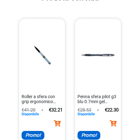
Roller a sfera con
Penna sfera pilot g3
grip ergonomico
blu 0.7mm gel
nero 0.7 mm
4902505252723
€41.20
-
€32.21
€28.53
-
€22.30
cf12roller
Disponibile
Disponibile
4902505322945
Promo!
Promo!