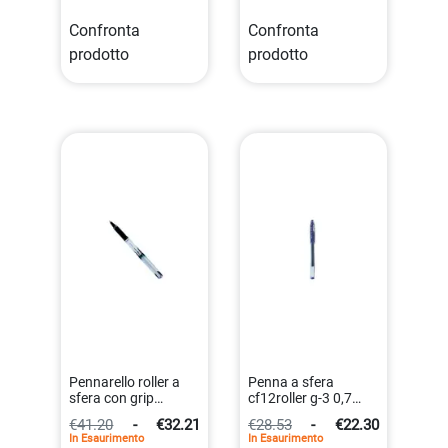
Confronta
Confronta
prodotto
prodotto
Pennarello roller a
Penna a sfera
sfera con grip
cf12roller g-3 0,7
ergonomico da 0.5
mm blu gel
€41.20
-
€32.21
€28.53
-
€22.30
mm blu
waterproof
In Esaurimento
In Esaurimento
4902505322884
4902505252747