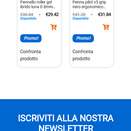
Pennello roller gel
Penna pilot v5 grip
ibrido luna 0.8mm
nero ergonomico
bianco resistente
4902505279737
€30.84
-
€29.42
€41.20
-
€31.84
4902506059499
Disponibile
Disponibile
Promo!
Promo!
Confronta
Confronta
prodotto
prodotto
ISCRIVITI ALLA NOSTRA
NEWSLETTER