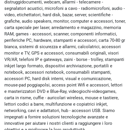
distruggidocumenti, webcam, allarmi - telecamere -
segnalatori acustici, microfoni a cavo - radiomicrofoni, audio -
video, etichettatori, hard disk, bazar, server, scientifiche -
grafiche, audio speakers, monitor, computer e accessori, toner,
carta speciale per laser, arredamento e magazzino, memoria
RAM, games - accessori, scanner, componenti informatici,
periferiche PC, hardware, stampanti e accessori, carta 70-80 gr
bianca, sistemi di sicurezza e allarmi, calcolatrici, accessori
monitor e TV, GPS e accessori, consumabili originali, visori
VR/AR, telefoni IP e gateways, zaini - borse - trolley, stampanti
inkjet largo formato, dispositivi archiviazione, portatili e
notebook, accessori notebook, consumabili stampanti,
accessori PC, hard disk interni, visual e comunicazione,
mouse-pad poggiapolsi, access point Wifi e accessori, lettori
e masterizzatori DVD e Blue-Ray, videogiochi-videogames,
carta in risme, cuffie - auricolari wireless, mouse e tastiere,
lettori codici a barre, multifunzione e copiatrici inkjet,
networking, cavi e adattatori, hub - accessori USB. Siamo
impegnati a fornire soluzioni tecnologiche avanzate e
innovative per aiutare i nostri clienti a raggiungere i loro
obiettivi e a migliorare la loro produttività.