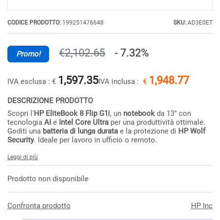
CODICE PRODOTTO:
199251476648
SKU:
AD3E0ET
€2,102.65
- 7.32%
Promo!
1,597.35
1,948.77
IVA esclusa :
€
IVA inclusa :
€
DESCRIZIONE PRODOTTO
Scopri l'
HP EliteBook 8 Flip G1i
, un
notebook
da 13" con
tecnologia
AI
e
Intel Core Ultra
per una produttività ottimale.
Goditi una
batteria di lunga durata
e la protezione di
HP Wolf
Security
. Ideale per lavoro in ufficio o remoto.
Leggi di più
Prodotto non disponibile
Confronta prodotto
HP Inc