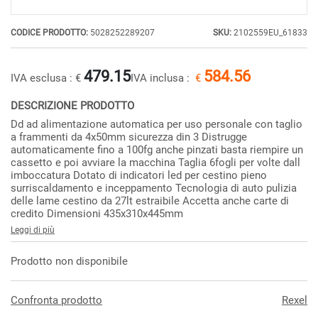
CODICE PRODOTTO:
5028252289207
SKU:
2102559EU_61833
479.15
584.56
IVA esclusa :
€
IVA inclusa :
€
DESCRIZIONE PRODOTTO
Dd ad alimentazione automatica per uso personale con taglio
a frammenti da 4x50mm sicurezza din 3 Distrugge
automaticamente fino a 100fg anche pinzati basta riempire un
cassetto e poi avviare la macchina Taglia 6fogli per volte dall
imboccatura Dotato di indicatori led per cestino pieno
surriscaldamento e inceppamento Tecnologia di auto pulizia
delle lame cestino da 27lt estraibile Accetta anche carte di
credito Dimensioni 435x310x445mm
Leggi di più
Prodotto non disponibile
Confronta prodotto
Rexel