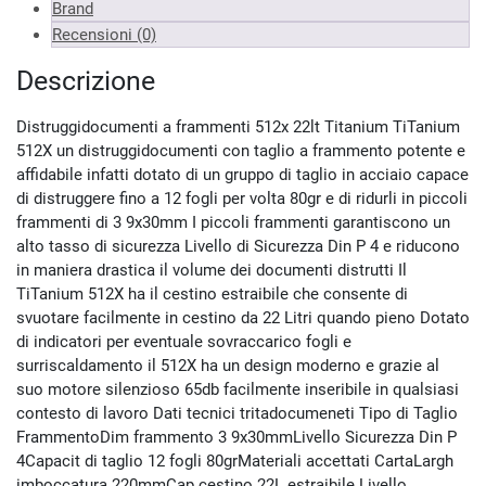
Brand
Recensioni (0)
Descrizione
Distruggidocumenti a frammenti 512x 22lt Titanium TiTanium
512X un distruggidocumenti con taglio a frammento potente e
affidabile infatti dotato di un gruppo di taglio in acciaio capace
di distruggere fino a 12 fogli per volta 80gr e di ridurli in piccoli
frammenti di 3 9x30mm I piccoli frammenti garantiscono un
alto tasso di sicurezza Livello di Sicurezza Din P 4 e riducono
in maniera drastica il volume dei documenti distrutti Il
TiTanium 512X ha il cestino estraibile che consente di
svuotare facilmente in cestino da 22 Litri quando pieno Dotato
di indicatori per eventuale sovraccarico fogli e
surriscaldamento il 512X ha un design moderno e grazie al
suo motore silenzioso 65db facilmente inseribile in qualsiasi
contesto di lavoro Dati tecnici tritadocumeneti Tipo di Taglio
FrammentoDim frammento 3 9x30mmLivello Sicurezza Din P
4Capacit di taglio 12 fogli 80grMateriali accettati CartaLargh
imboccatura 220mmCap cestino 22L estraibile Livello