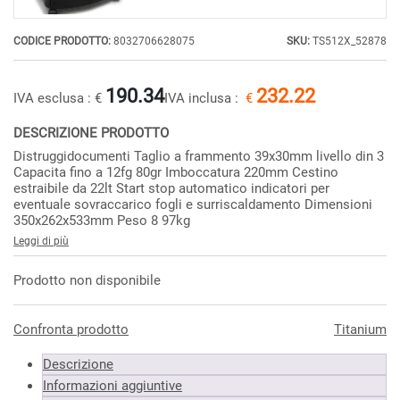
CODICE PRODOTTO:
8032706628075
SKU:
TS512X_52878
190.34
232.22
IVA esclusa :
€
IVA inclusa :
€
DESCRIZIONE PRODOTTO
Distruggidocumenti Taglio a frammento 39x30mm livello din 3
Capacita fino a 12fg 80gr Imboccatura 220mm Cestino
estraibile da 22lt Start stop automatico indicatori per
eventuale sovraccarico fogli e surriscaldamento Dimensioni
350x262x533mm Peso 8 97kg
Leggi di più
Prodotto non disponibile
Confronta prodotto
Titanium
Descrizione
Informazioni aggiuntive