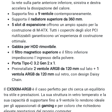
la rete sulla parte anteriore inferiore, sinistra e destra
accelera la dissipazione del calore.
Supporta fino a
9 ventole
contemporaneamente.
Supporta il
radiatore superiore da 360 mm
.
5 slot di espansione
offrono un ampio spazio per la
costruzione di M-ATX. Tutti i coperchi degli slot PCI
riutilizzabili garantiscono un`esperienza di costruzione
ottimale.
Gabbia per HDD rimovibile
.
Il
filtro magnetico superiore
e il filtro inferiore
impediscono l`ingresso della polvere.
Porta Tipo-C 3.2 Gen 2 x 1
.
Preinstallate
2 ventole ARGB da 120 mm
sul lato +
1
ventola ARGB da 120 mm
sul retro, con design Daisy
Chain.
Il
CX500M-ARGB
è il caso perfetto per chi cerca un equilibrio
tra stile e prestazioni. La sua struttura in vetro temperato e la
sua capacità di supportare fino a 9 ventole lo rendono ideale
per gli appassionati di
gaming
e per coloro che richiedono
elevate prestazioni dal proprio computer.