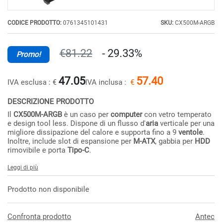
CODICE PRODOTTO:
0761345101431
SKU:
CX500M-ARGB
€81.22
- 29.33%
Promo!
47.05
57.40
IVA esclusa :
€
IVA inclusa :
€
DESCRIZIONE PRODOTTO
Il
CX500M-ARGB
è un caso per
computer
con vetro temperato
e design tool less. Dispone di un flusso d'
aria
verticale per una
migliore dissipazione del calore e supporta fino a 9
ventole
.
Inoltre, include slot di espansione per
M-ATX
, gabbia per
HDD
rimovibile e porta
Tipo-C
.
Leggi di più
Prodotto non disponibile
Confronta prodotto
Antec