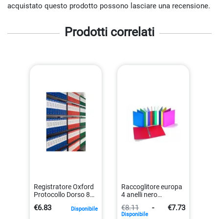
acquistato questo prodotto possono lasciare una recensione.
Prodotti correlati
Registratore Oxford
Raccoglitore europa
Protocollo Dorso 8
4 anelli nero
Verde Esselte
22x30cm
€6.83
€8.11
-
€7.73
Disponibile
390785180
diam50mm
Disponibile
8004157785188
8006779038550