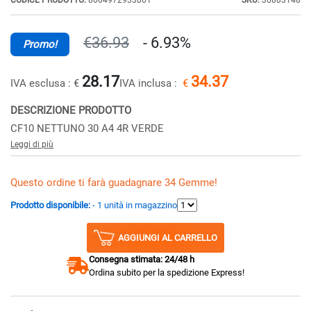
CODICE PRODOTTO:
8004972933061
SKU:
36803148
€36.93
- 6.93%
Promo!
28.17
34.37
IVA esclusa :
€
IVA inclusa :
€
DESCRIZIONE PRODOTTO
CF10 NETTUNO 30 A4 4R VERDE
Leggi di più
Questo ordine ti farà guadagnare 34 Gemme!
Prodotto disponibile:
- 1 unità in magazzino
AGGIUNGI AL CARRELLO
Consegna stimata: 24/48 h
Ordina subito per la spedizione Express!