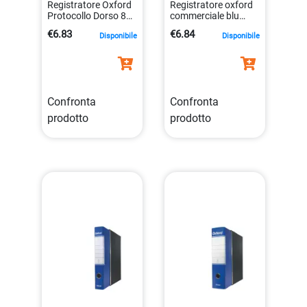
Registratore Oxford
Registratore oxford
Protocollo Dorso 8
commerciale blu
Rosso Esselte
dorso 8 cm cartone
€6.83
€6.84
Disponibile
Disponibile
390785160
8004157743058
8004157785164
Confronta
Confronta
prodotto
prodotto