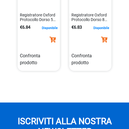
Registratore Oxford
Registratore Oxford
Protocollo Dorso 5
Protocollo Dorso 8
Blu Esselte
Blu Esselte
€6.84
€6.83
Disponibile
Disponibile
390784050
390785050
8004157784051
8004157785058
Confronta
Confronta
prodotto
prodotto
ISCRIVITI ALLA NOSTRA