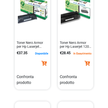
Toner Nero Armor
Toner Nero Armor
per Hp Laserjet
per Hp Laserjet 1200
P2030 P2035 P2050
1220 1000w 1005w
€37.35
€28.45
Disponibile
In Esaurimento
P2055 K15120
3300 3380 K11893
3112539604929
3112539607043
Confronta
Confronta
prodotto
prodotto