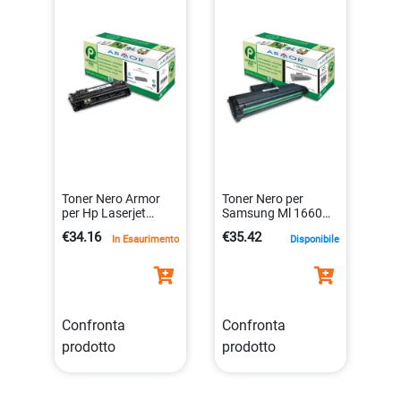
Toner Nero Armor
Toner Nero per
per Hp Laserjet
Samsung Ml 1660
P2015 K12334
K15355
€34.16
€35.42
In Esaurimento
Disponibile
3112539607449
3112539604097
Confronta
Confronta
prodotto
prodotto