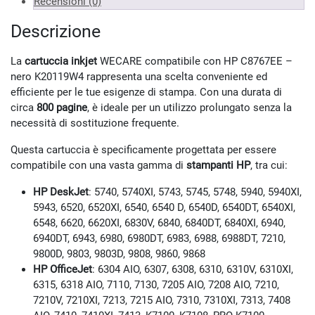
Recensioni (0)
Descrizione
La
cartuccia inkjet
WECARE compatibile con HP C8767EE –
nero K20119W4 rappresenta una scelta conveniente ed
efficiente per le tue esigenze di stampa. Con una durata di
circa
800 pagine
, è ideale per un utilizzo prolungato senza la
necessità di sostituzione frequente.
Questa cartuccia è specificamente progettata per essere
compatibile con una vasta gamma di
stampanti HP
, tra cui:
HP DeskJet
: 5740, 5740XI, 5743, 5745, 5748, 5940, 5940XI,
5943, 6520, 6520XI, 6540, 6540 D, 6540D, 6540DT, 6540XI,
6548, 6620, 6620XI, 6830V, 6840, 6840DT, 6840XI, 6940,
6940DT, 6943, 6980, 6980DT, 6983, 6988, 6988DT, 7210,
9800D, 9803, 9803D, 9808, 9860, 9868
HP OfficeJet
: 6304 AIO, 6307, 6308, 6310, 6310V, 6310XI,
6315, 6318 AIO, 7110, 7130, 7205 AIO, 7208 AIO, 7210,
7210V, 7210XI, 7213, 7215 AIO, 7310, 7310XI, 7313, 7408