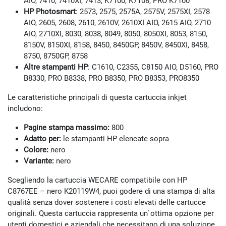
AIO, 7410, 7410XI, 7413, K7100, K7108, PRO K7100
HP Photosmart
: 2573, 2575, 2575A, 2575V, 2575XI, 2578
AIO, 2605, 2608, 2610, 2610V, 2610XI AIO, 2615 AIO, 2710
AIO, 2710XI, 8030, 8038, 8049, 8050, 8050XI, 8053, 8150,
8150V, 8150XI, 8158, 8450, 8450GP, 8450V, 8450XI, 8458,
8750, 8750GP, 8758
Altre stampanti HP
: C1610, C2355, C8150 AIO, D5160, PRO
B8330, PRO B8338, PRO B8350, PRO B8353, PRO8350
Le caratteristiche principali di questa cartuccia inkjet
includono:
Pagine stampa massimo:
800
Adatto per:
le stampanti HP elencate sopra
Colore:
nero
Variante:
nero
Scegliendo la cartuccia WECARE compatibile con HP
C8767EE – nero K20119W4, puoi godere di una stampa di alta
qualità senza dover sostenere i costi elevati delle cartucce
originali. Questa cartuccia rappresenta un`ottima opzione per
utenti domestici e aziendali che necessitano di una soluzione