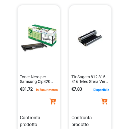
Toner Nero per
Ttr Sagem 812 815
Samsung Clp320
816 Telec Sfera Vers
325 K15357
con Chip Siemens
€31.72
€7.80
In Esaurimento
Disponibile
3112539604417
Cx450 212×80
230pg Ftrttr815
8025133090386
Confronta
Confronta
prodotto
prodotto