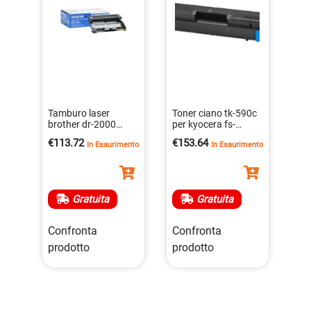
Tamburo laser
Toner ciano tk-590c
brother dr-2000
per kyocera fs-
originale 12000
c2026mfp/fs-
€113.72
€153.64
In Esaurimento
In Esaurimento
pagine
c2126mfp – 5000
4977766630733
pagine
0632983017531
Gratuita
Gratuita
Confronta
Confronta
prodotto
prodotto