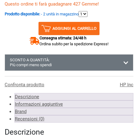
Questo ordine ti farà guadagnare 427 Gemme!
Prodotto disponibile:
- 2 unità in magazzino
AGGIUNGI AL CARRELLO
Consegna stimata: 24/48 h
Ordina subito per la spedizione Express!
SCONTO A QUANTITÀ:
Più compri meno spendi
Almeno 3 unità
419.17 €
Almeno 6 unità
414.89 €
Confronta prodotto
HP Inc
Almeno 9 unità
410.61 €
Descrizione
*Prezzi IVA inclusa
Informazioni aggiuntive
Brand
Recensioni (0)
Descrizione