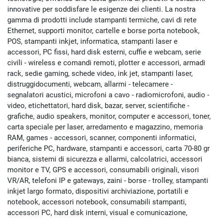
innovative per soddisfare le esigenze dei clienti. La nostra
gamma di prodotti include stampanti termiche, cavi di rete
Ethernet, supporti monitor, cartelle e borse porta notebook,
POS, stampanti inkjet, informatica, stampanti laser e
accessori, PC fissi, hard disk esterni, cuffie e webcam, serie
civili - wireless e comandi remoti, plotter e accessori, armadi
rack, sedie gaming, schede video, ink jet, stampanti laser,
distruggidocumenti, webcam, allarmi - telecamere -
segnalatori acustici, microfoni a cavo - radiomicrofoni, audio -
video, etichettatori, hard disk, bazar, server, scientifiche -
grafiche, audio speakers, monitor, computer e accessori, toner,
carta speciale per laser, arredamento e magazzino, memoria
RAM, games - accessori, scanner, componenti informatici,
periferiche PC, hardware, stampanti e accessori, carta 70-80 gr
bianca, sistemi di sicurezza e allarmi, calcolatrici, accessori
monitor e TV, GPS e accessori, consumabili originali, visori
VR/AR, telefoni IP e gateways, zaini - borse - trolley, stampanti
inkjet largo formato, dispositivi archiviazione, portatili e
notebook, accessori notebook, consumabili stampanti,
accessori PC, hard disk interni, visual e comunicazione,