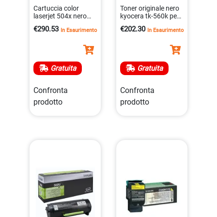
Cartuccia color
Toner originale nero
laserjet 504x nero
kyocera tk-560k per
originale per stampa
fs-c5300dn – 12.000
€290.53
€202.30
In Esaurimento
In Esaurimento
professionale
pagine
0883585595693
0632983011140
Gratuita
Gratuita
Confronta
Confronta
prodotto
prodotto