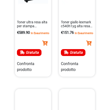
Toner ultra resa alta
Toner giallo lexmark
per stampa
c540h1yg alta resa
professionale da
per stampanti
€589.90
€151.76
In Esaurimento
In Esaurimento
20000 pagine
0734646083485
0734646433235
Gratuita
Gratuita
Confronta
Confronta
prodotto
prodotto