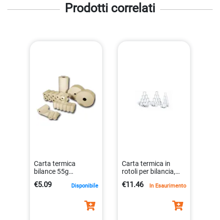
Prodotti correlati
Carta termica
Carta termica in
bilance 55g
rotoli per bilancia,
diam48mm lung30m
62,5×300 cm, bpa
€5.09
€11.46
Disponibile
In Esaurimento
bpafree
free, 10 pezzi
8024828705239
8023215810464