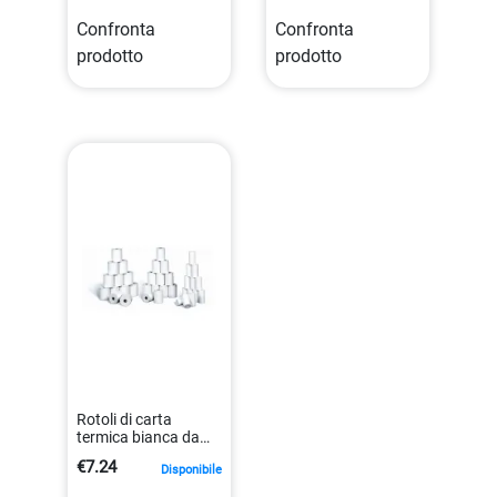
Confronta
Confronta
prodotto
prodotto
Rotoli di carta
termica bianca da
57,5 mm x 30 m, bpa
€7.24
Disponibile
free
8023215810334