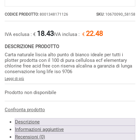
CODICE PRODOTTO:
8001348171126
SKU:
10670090_58158
18.43
22.48
IVA esclusa :
€
IVA inclusa :
€
DESCRIZIONE PRODOTTO
Carta naturale liscia alto punto di bianco ideale per tutti i
plotter prodotta con il 100 di pura cellulosa ecf elementary
chlorine free acid free con riserva alcalina a garanzia di lunga
conservazione long life iso 9706
Leggi di più
Prodotto non disponibile
Confronta prodotto
Descrizione
Informazioni aggiuntive
Recensioni (0)