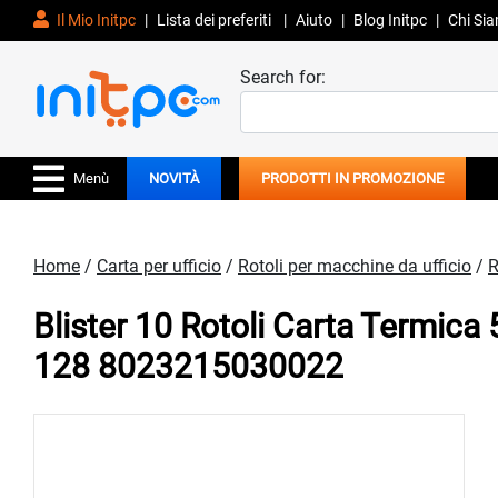
Il Mio Initpc
|
Lista dei preferiti
|
Aiuto
|
Blog Initpc
|
Chi Si
Search for:
Menù
NOVITÀ
PRODOTTI IN PROMOZIONE
Home
/
Carta per ufficio
/
Rotoli per macchine da ufficio
/
R
Blister 10 Rotoli Carta Term
128 8023215030022