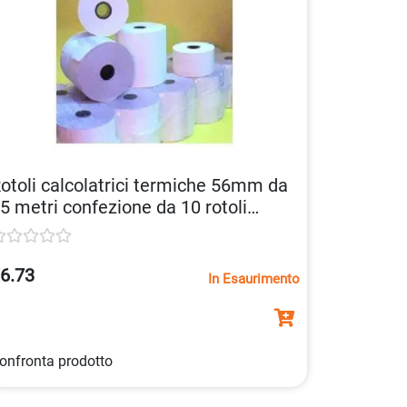
otoli calcolatrici termiche 56mm da
5 metri confezione da 10 rotoli
032005625126
6.73
In Esaurimento
onfronta prodotto