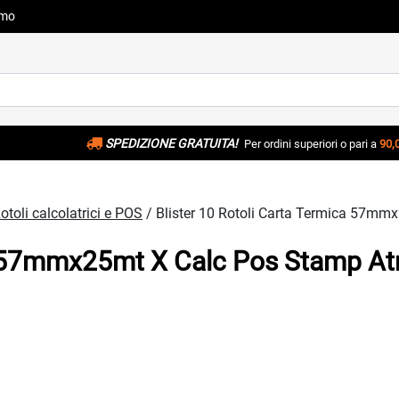
amo
SPEDIZIONE GRATUITA!
Per ordini superiori o pari a
90,
otoli calcolatrici e POS
/ Blister 10 Rotoli Carta Termica 57
ica 57mmx25mt X Calc Pos Stamp 