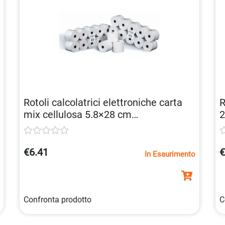
Rotoli calcolatrici elettroniche carta
R
mix cellulosa 5.8×28 cm
2
8023215610231
8
€6.41
€
In Esaurimento
Confronta prodotto
C