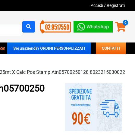
Accedi
/
Registrati
0
00€
Sei un'azienda? ORDINI PERSONALIZZATI
CONTATTI
mmx25mt X Calc Pos Stamp Atn05700250128 8023215030022
Atn05700250