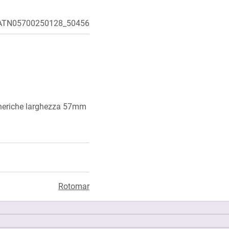
ATN05700250128_50456
generiche larghezza 57mm
Rotomar