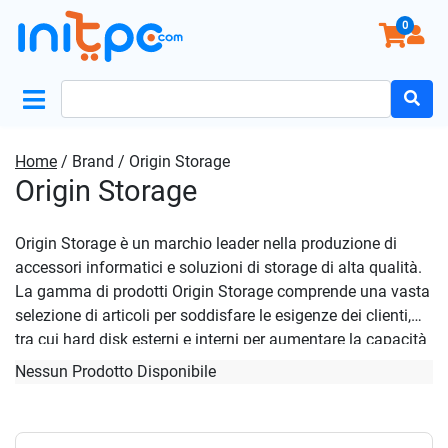
0
Search
for:
Home
/ Brand / Origin Storage
Origin Storage
Origin Storage è un marchio leader nella produzione di
accessori informatici e soluzioni di storage di alta qualità.
La gamma di prodotti Origin Storage comprende una vasta
selezione di articoli per soddisfare le esigenze dei clienti,
tra cui hard disk esterni e interni per aumentare la capacità
di archiviazione dei dispositivi, adattatori WIFI per garantire
Nessun Prodotto Disponibile
una connessione internet stabile e veloce, accessori per PC
come mouse, tastiere e custodie per proteggere i
dispositivi. Inoltre, Origin Storage offre anche accessori per