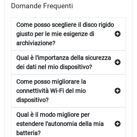
tablet e smartphone, come cover, screen protector e
Domande Frequenti
caricabatterie portatili, progettati per migliorare l’esperienza
d’uso dei dispositivi mobili. Il marchio è noto per la sua
Come posso scegliere il disco rigido
attenzione alla qualità e alla innovazione, offrendo
soluzioni tecnologiche avanzate e affidabili per gli utenti
giusto per le mie esigenze di
privati e aziendali. La presenza di Origin Storage sui
archiviazione?
principali marketplace online, come il Bazar, consente ai
clienti di acquistare facilmente i prodotti del marchio,
Qual è l'importanza della sicurezza
godendo di una comoda esperienza di shopping online.
dei dati nel mio dispositivo?
Con Origin Storage, gli utenti possono trovare tutto ciò di
cui hanno bisogno per migliorare le prestazioni e la
Come posso migliorare la
sicurezza dei loro dispositivi, dallo storage alle connessioni
connettività Wi-Fi del mio
wireless, tutto in un unico luogo.
dispositivo?
Qual è il modo migliore per
estendere l'autonomia della mia
batteria?