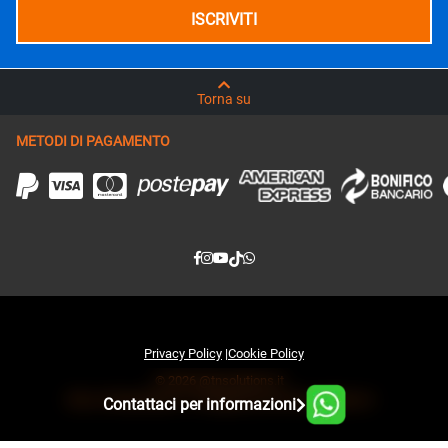
Torna su
METODI DI PAGAMENTO
Privacy Policy
|
Cookie Policy
© 2026 @tnsolutions.it
Sito e infrastruttura IT sviluppati da www.tnsolutions.it
Contattaci per informazioni