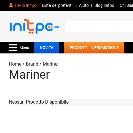
Il Mio Initpc
|
Lista dei preferiti
|
Aiuto
|
Blog Initpc
|
Chi Si
Search
for:
Menù
NOVITÀ
PRODOTTI IN PROMOZIONE
Home
/ Brand / Mariner
Mariner
Nessun Prodotto Disponibile