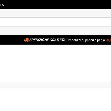
amo
SPEDIZIONE GRATUITA!
Per ordini superiori o pari a
90,