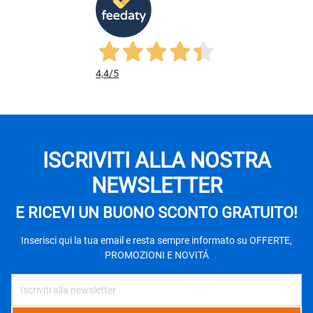
4,4
/5
ISCRIVITI ALLA NOSTRA
NEWSLETTER
E RICEVI UN BUONO SCONTO GRATUITO!
Inserisci qui la tua email e resta sempre informato su OFFERTE,
PROMOZIONI E NOVITÁ