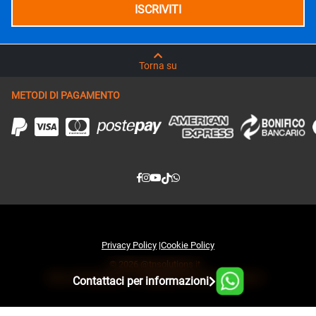
Torna su
METODI DI PAGAMENTO
Privacy Policy
|
Cookie Policy
© 2026 @tnsolutions.it
Sito e infrastruttura IT sviluppati da www.tnsolutions.it
Contattaci per informazioni