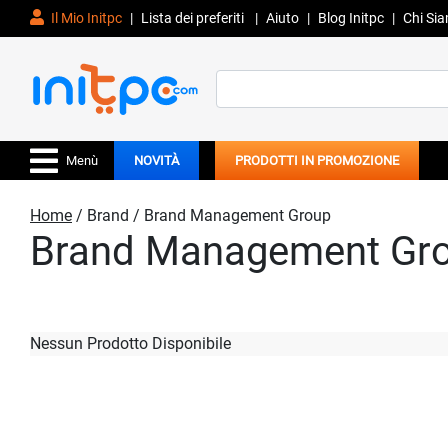
Il Mio Initpc
|
Lista dei preferiti
|
Aiuto
|
Blog Initpc
|
Chi Si
Search
for:
Menù
NOVITÀ
PRODOTTI IN PROMOZIONE
Home
/ Brand / Brand Management Group
Brand Management Gr
Nessun Prodotto Disponibile