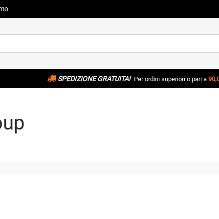
amo
SPEDIZIONE GRATUITA!
Per ordini superiori o pari a
90,
oup