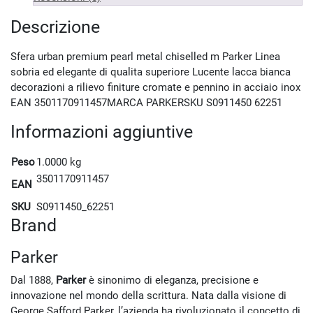
Descrizione
Sfera urban premium pearl metal chiselled m Parker Linea
sobria ed elegante di qualita superiore Lucente lacca bianca
decorazioni a rilievo finiture cromate e pennino in acciaio inox
EAN 3501170911457MARCA PARKERSKU S0911450 62251
Informazioni aggiuntive
Peso
1.0000 kg
3501170911457
EAN
SKU
S0911450_62251
Brand
Parker
Dal 1888,
Parker
è sinonimo di eleganza, precisione e
innovazione nel mondo della scrittura. Nata dalla visione di
George Safford Parker, l’azienda ha rivoluzionato il concetto di