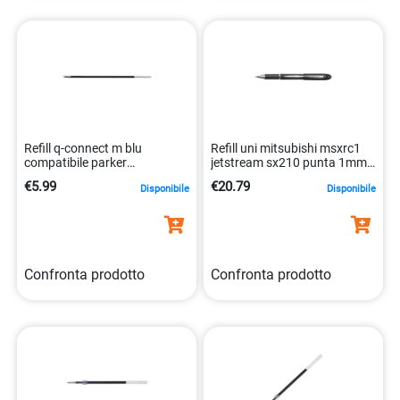
Refill q-connect m blu
Refill uni mitsubishi msxrc1
compatibile parker
jetstream sx210 punta 1mm
5705831110489
nero resistente
€5.99
€20.79
Disponibile
Disponibile
4902778929421
Confronta prodotto
Confronta prodotto