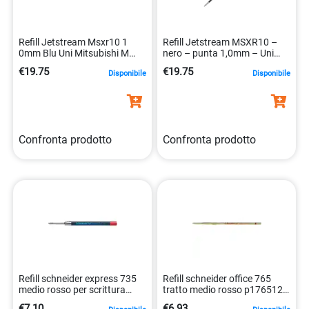
Refill Jetstream Msxr10 1
Refill Jetstream MSXR10 –
0mm Blu Uni Mitsubishi M
nero – punta 1,0mm – Uni
Sxr10 B 4902778809662
Mitsubishi
€19.75
€19.75
Disponibile
Disponibile
Confronta prodotto
Confronta prodotto
Refill schneider express 735
Refill schneider office 765
medio rosso per scrittura
tratto medio rosso p176512
lunga 4004675073624
penne sfera 4004675038944
€7.10
€6.93
Disponibile
Disponibile