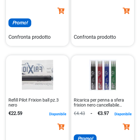
Promo!
Confronta prodotto
Confronta prodotto
Refill Pilot Frixion ball pz.3
Ricarica per penna a sfera
nero
frixion nero cancellabile
4902505356056
€22.59
€4.43
-
€3.97
Disponibile
Disponibile
Promo!