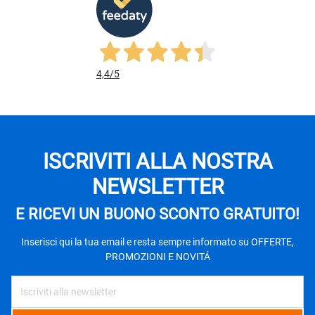
4,4
/5
ISCRIVITI ALLA NOSTRA
NEWSLETTER
E RICEVI UN BUONO SCONTO GRATUITO!
Inserisci qui la tua email e resta sempre informato su OFFERTE,
PROMOZIONI E NOVITÁ