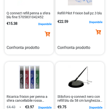
Q connect refill penna a sfera
Refill Pilot Frixion ball pz.3 blu
blu fine 5705831042452
€22.59
Disponibile
€15.38
Disponibile
Confronta prodotto
Confronta prodotto
Ricarica frixion per penna a
Stiloforo q-connect nero con
sfera cancellabile rossa
refill blu da 58 cm lunghezza
4902505356063
catenina. 5705831002333
€4.43
-
€3.97
€9.75
Disponibile
Disponibile