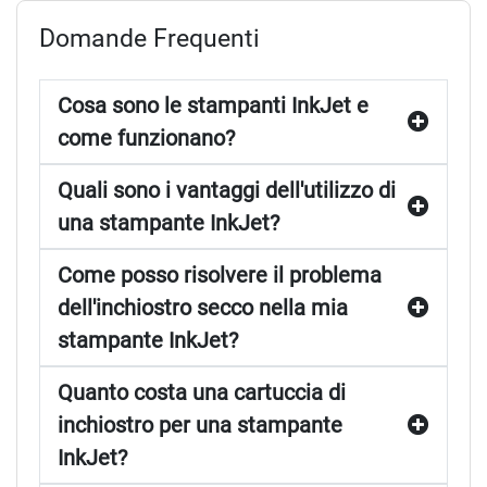
nostra priorità è offrire prodotti che soddisfino le tue
Domande Frequenti
aspettative di stampa, garantendo risultati professionali e
vibranti in ogni occasione. Scegli la qualità e la
convenienza con i nostri
Inkjet
per dare vita alle tue idee su
Cosa sono le stampanti InkJet e
carta.
come funzionano?
Quali sono i vantaggi dell'utilizzo di
una stampante InkJet?
Come posso risolvere il problema
dell'inchiostro secco nella mia
stampante InkJet?
Quanto costa una cartuccia di
inchiostro per una stampante
InkJet?