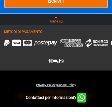
Torna su
METODI DI PAGAMENTO
Privacy Policy
|
Cookie Policy
© 2026 @tnsolutions.it
Sito e infrastruttura IT sviluppati da www.tnsolutions.it
Contattaci per informazioni