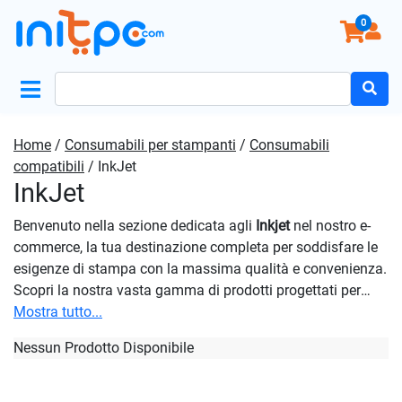
0
Search
for:
Home
/
Consumabili per stampanti
/
Consumabili
compatibili
/ InkJet
InkJet
Benvenuto nella sezione dedicata agli
Inkjet
nel nostro e-
commerce, la tua destinazione completa per soddisfare le
esigenze di stampa con la massima qualità e convenienza.
Scopri la nostra vasta gamma di prodotti progettati per
garantire stampe nitide e vibranti su una varietà di
Mostra tutto...
supporti. Scegli tra una varietà di colori e capacità per
Nessun Prodotto Disponibile
soddisfare le tue esigenze di stampa quotidiane o
professionali. Scegli i prodotti Initpc per ottenere stampe di
alta qualità su ogni tipo di documento o supporto. La