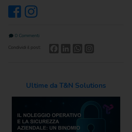
0 Commenti
F
Li
W
Condividi il post:
ac
n
h
e
ke
at
b
dI
s
o
n
A
Ultime da T&N Solutions
ok
p
p