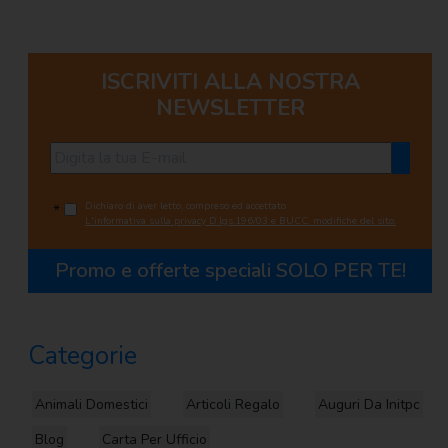
ISCRIVITI ALLA NOSTRA
NEWSLETTER
Dichiaro di aver letto, compreso ed accettato
*
L'informativa sulla privacy D.lgs.196/03 e BUCC. modifiche del sito.
Promo e offerte speciali
SOLO PER TE!
Categorie
Animali Domestici
Articoli Regalo
Auguri Da Initpc
Blog
Carta Per Ufficio