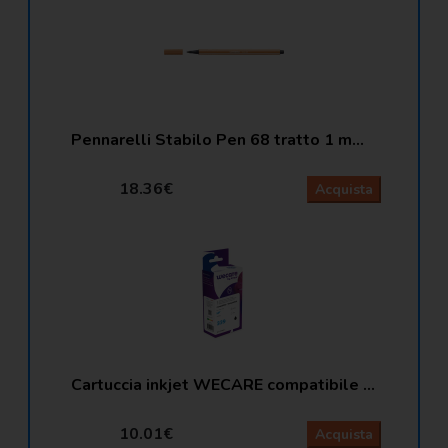
Pennarelli Stabilo Pen 68 tratto 1 mm ocra scuro 68/89
18.36€
Acquista
Cartuccia inkjet WECARE compatibile con HP C8767EE - nero K20119W4
10.01€
Acquista