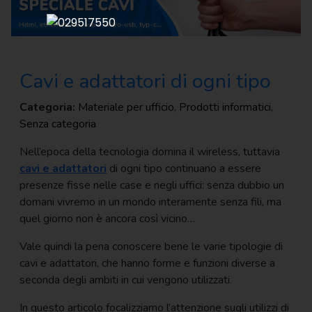
Regalo
Cancelleria
per ufficio
Cavi e adattatori di ogni tipo
Carta
per
Categoria:
Materiale per ufficio
,
Prodotti informatici
,
ufficio
Senza categoria
Consumabili
Nell’epoca della tecnologia domina il wireless, tuttavia
per
cavi e adattatori
di ogni tipo continuano a essere
stampanti
presenze fisse nelle case e negli uffici: senza dubbio un
Informatica
domani vivremo in un mondo interamente senza fili, ma
quel giorno non è ancora così vicino…
Macchine
per
Vale quindi la pena conoscere bene le varie tipologie di
ufficio
cavi e adattatori, che hanno forme e funzioni diverse a
seconda degli ambiti in cui vengono utilizzati.
Prodotti
per
In questo articolo focalizziamo l’attenzione sugli utilizzi di
comunità