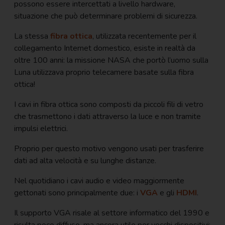
possono essere intercettati a livello hardware,
situazione che può determinare problemi di sicurezza.
La stessa
fibra ottica
, utilizzata recentemente per il
collegamento Internet domestico, esiste in realtà da
oltre 100 anni: la missione NASA che portò l’uomo sulla
Luna utilizzava proprio telecamere basate sulla fibra
ottica!
I cavi in fibra ottica sono composti da piccoli fili di vetro
che trasmettono i dati attraverso la luce e non tramite
impulsi elettrici.
Proprio per questo motivo vengono usati per trasferire
dati ad alta velocità e su lunghe distanze.
Nel quotidiano i cavi audio e video maggiormente
gettonati sono principalmente due: i
VGA
e gli
HDMI
.
Il supporto VGA risale al settore informatico del 1990 e
risulta poco diffuso, ma ancora utile per vecchi dispositivi: