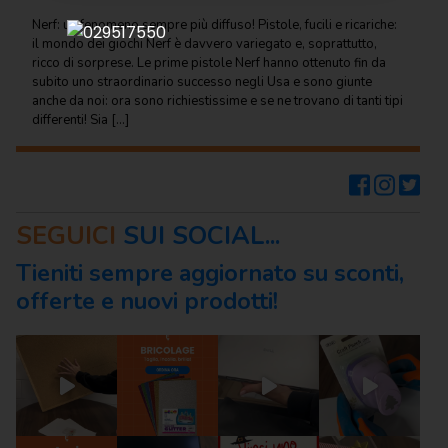
Regalo
Nerf: un fenomeno sempre più diffuso! Pistole, fucili e ricariche:
il mondo dei giochi Nerf è davvero variegato e, soprattutto,
Cancelleria
ricco di sorprese. Le prime pistole Nerf hanno ottenuto fin da
per ufficio
subito uno straordinario successo negli Usa e sono giunte
anche da noi: ora sono richiestissime e se ne trovano di tanti tipi
Carta
differenti! Sia […]
per
ufficio
Consumabili
per
SEGUICI
SUI SOCIAL...
stampanti
Tieniti sempre aggiornato su sconti,
Informatica
offerte e nuovi prodotti!
Macchine
per
ufficio
Prodotti
per
comunità