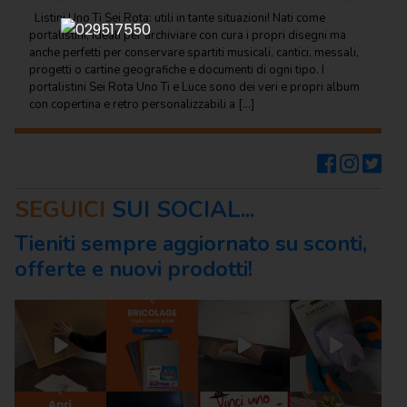
Regalo
Listini Uno Ti Sei Rota: utili in tante situazioni! Nati come
portalistini, ideali per archiviare con cura i propri disegni ma
Cancelleria
anche perfetti per conservare spartiti musicali, cantici, messali,
progetti o cartine geografiche e documenti di ogni tipo. I
per ufficio
portalistini Sei Rota Uno Ti e Luce sono dei veri e propri album
con copertina e retro personalizzabili a […]
Carta
per
ufficio
Consumabili
per
SEGUICI
SUI SOCIAL...
stampanti
Tieniti sempre aggiornato su sconti,
Informatica
offerte e nuovi prodotti!
Macchine
per
ufficio
Prodotti
per
comunità