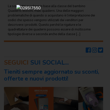
Regalo
La scelta dei quaderni in base alla classe del bambino
Quaderni, blocchi, maxi quaderni. Una delle maggiori
Cancelleria
problematiche di quando si acquistano è l’interpretazione dei
per ufficio
codici che spesso vengono utilizzati dai venditori per
descrivere i prodotti. Questo perché le rigature e le
Carta
quadrettature dei quaderni possono essere di moltissime
per
tipologie diverse a seconda anche della classe […]
ufficio
Consumabili
per
stampanti
SEGUICI
SUI SOCIAL...
Informatica
Tieniti sempre aggiornato su sconti,
offerte e nuovi prodotti!
Macchine
per
ufficio
Prodotti
per
comunità