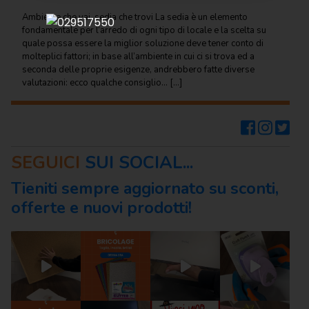
Regalo
Ambiente che vai, sedia che trovi La sedia è un elemento
fondamentale per l’arredo di ogni tipo di locale e la scelta su
Cancelleria
quale possa essere la miglior soluzione deve tener conto di
per ufficio
molteplici fattori; in base all’ambiente in cui ci si trova ed a
seconda delle proprie esigenze, andrebbero fatte diverse
Carta
valutazioni: ecco qualche consiglio... […]
per
ufficio
Consumabili
per
SEGUICI
SUI SOCIAL...
stampanti
Tieniti sempre aggiornato su sconti,
Informatica
offerte e nuovi prodotti!
Macchine
per
ufficio
Prodotti
per
comunità