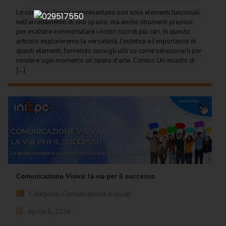
Regalo
Le cornici e i leggii rappresentano non solo elementi funzionali
nell’arredamento di uno spazio, ma anche strumenti preziosi
Cancelleria
per esaltare e immortalare i nostri ricordi più cari. In questo
per ufficio
articolo esploreremo la versatilità, l’estetica e l’importanza di
questi elementi, fornendo consigli utili su come selezionarli per
Carta
rendere ogni momento un’opera d’arte. Cornici: Un incanto di
per
[…]
ufficio
Consumabili
per
stampanti
Informatica
Macchine
per
Comunicazione Visiva: la via per il successo
ufficio
Categoria:
Comunicazione e visual
Prodotti
Aprile 5, 2024
per
comunità