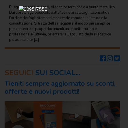
Regalo
Rilegature dorsi plastici, rilegature termiche e a punto metallico
Dai libretti agli opuscoli, dalle tesine ai cataloghi…consolida
Cancelleria
l’ordine dei fogli stampati e ne rende comoda la lettura e la
per ufficio
consultazione. Si tratta della rilegatura: il modo più semplice
per conferire ai propri documenti un aspetto curato e
Carta
professionale.Tuttavia, orientarsi all’acquisto della rilegatrice
per
più adatta alle […]
ufficio
Consumabili
per
stampanti
SEGUICI
SUI SOCIAL...
Informatica
Tieniti sempre aggiornato su sconti,
offerte e nuovi prodotti!
Macchine
per
ufficio
Prodotti
per
comunità