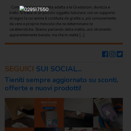
Regalo
Come scegliere la matita adatta a te Gradazioni, durezza e
tratto Si tratta di un piccolo oggetto tubolare, con un supporto
Cancelleria
di legno la cui anima è costituita da grafite o, più comunemente,
per ufficio
da vere e proprie mescole che ne determinano le
caratteristiche. Stiamo parlando della matita, uno strumento
Carta
apparentemente banale, ma che in realtà […]
per
ufficio
Consumabili
per
SEGUICI
SUI SOCIAL...
stampanti
Tieniti sempre aggiornato su sconti,
Informatica
offerte e nuovi prodotti!
Macchine
per
ufficio
Prodotti
per
comunità