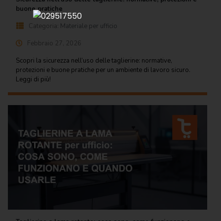
Regalo
buone pratiche
Categoria:
Materiale per ufficio
Cancelleria
per ufficio
Febbraio 27, 2026
Carta
Scopri la sicurezza nell’uso delle taglierine: normative,
per
protezioni e buone pratiche per un ambiente di lavoro sicuro.
ufficio
Leggi di più!
Consumabili
per
stampanti
Informatica
Macchine
per
ufficio
Prodotti
per
comunità