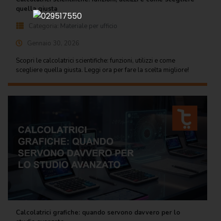
Regalo
quella giusta
Categoria:
Materiale per ufficio
Cancelleria
per ufficio
Gennaio 30, 2026
Carta
Scopri le calcolatrici scientifiche: funzioni, utilizzi e come
per
scegliere quella giusta. Leggi ora per fare la scelta migliore!
ufficio
Consumabili
per
stampanti
Informatica
Macchine
per
ufficio
Prodotti
per
Calcolatrici grafiche: quando servono davvero per lo
comunità