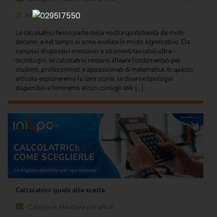
Regalo
Marzo 17, 2025
Cancelleria
Le calcolatrici fanno parte della nostra quotidianità da molti
per ufficio
decenni, e nel tempo si sono evolute in modo significativo. Da
semplici dispositivi meccanici a strumenti tascabili ultra-
Carta
tecnologici, le calcolatrici restano alleate fondamentali per
per
studenti, professionisti e appassionati di matematica. In questo
ufficio
articolo esploreremo la loro storia, le diverse tipologie
disponibili e forniremo alcuni consigli utili […]
Consumabili
per
stampanti
Informatica
Macchine
per
ufficio
Calcolatrici: guida alla scelta
Prodotti
per
Categoria:
Macchine per ufficio
comunità