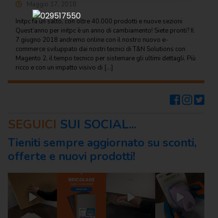
Maggio 17, 2018
Regalo
Initpc fa un salto, con oltre 40.000 prodotti e nuove sezioni
Cancelleria
Quest’anno per initpc è un anno di cambiamento! Siete pronti? Il
per ufficio
7 giugno 2018 andremo online con il nostro nuovo e-
commerce sviluppato dai nostri tecnici di T&N Solutions con
Carta
Magento 2, il tempo tecnico per sistemare gli ultimi dettagli. Più
per
ricco e con un impatto visivo di […]
ufficio
Consumabili
per
stampanti
SEGUICI
SUI SOCIAL...
Informatica
Tieniti sempre aggiornato su sconti,
offerte e nuovi prodotti!
Macchine
per
ufficio
Prodotti
per
comunità